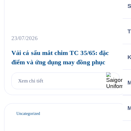
T
23/07/2026
Vải cá sấu mắt chim TC 35/65: đặc
điểm và ứng dụng may đồng phục
Xem chi tiết
M
Uncategorized