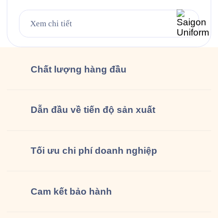
với hơn 100 cửa hàng trên toàn quốc, nơi mà hàng
triệu người Việt đã quen với thói quen “dừng lại tí
Xem chi tiết
và làm ly Guta nhé!” mỗi ngày. Bộ đồng phục gồm
áo […]
Chất lượng
hàng đầu
Dẫn đầu về tiến độ sản xuất
Tối ưu chi phí doanh nghiệp
Cam kết
bảo hành