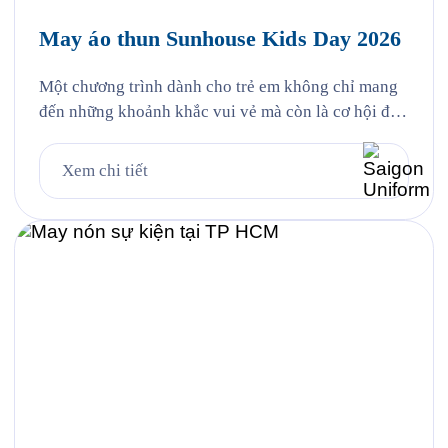
May áo thun Sunhouse Kids Day 2026
Một chương trình dành cho trẻ em không chỉ mang
đến những khoảnh khắc vui vẻ mà còn là cơ hội để
lan tỏa hình ảnh thương hiệu thông qua những thiết
kế đồng phục ấn tượng. Đồng hành cùng sự kiện
Xem chi tiết
SUNHOUSE KIDS DAY 2026, Saigon Uniform tự
hào mang đến giải pháp tư […]