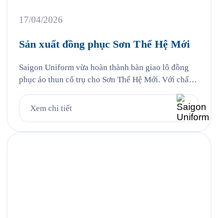
17/04/2026
Sản xuất đồng phục Sơn Thế Hệ Mới
Saigon Uniform vừa hoàn thành bàn giao lô đồng
phục áo thun cổ trụ cho Sơn Thế Hệ Mới. Với chất
liệu vải cá sấu Poly kết hợp công nghệ in lụa sắc
nét, áo đồng phục không chỉ đảm bảo tính năng mặc
Xem chi tiết
hàng ngày mà còn trở thành công cụ nhận diện
thương hiệu […]