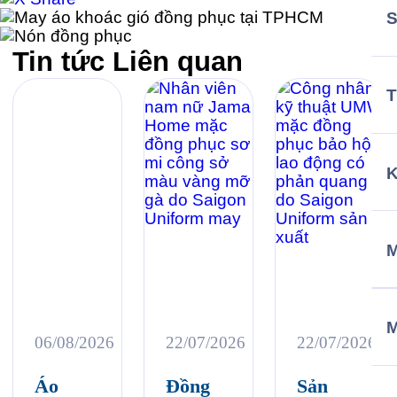
Tin tức
Liên quan
T
M
06/08/2026
22/07/2026
22/07/2026
Áo
Đồng
Sản