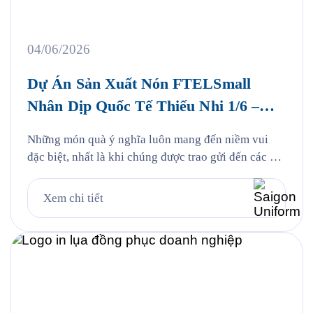
04/06/2026
Dự Án Sản Xuất Nón FTELSmall
Nhân Dịp Quốc Tế Thiếu Nhi 1/6 –
FPT Telecom
Những món quà ý nghĩa luôn mang đến niềm vui
đặc biệt, nhất là khi chúng được trao gửi đến các em
nhỏ bằng tất cả sự yêu thương và quan tâm. Nhân
dịp Quốc tế Thiếu nhi 1/6, Saigon Uniform rất vinh
Xem chi tiết
dự được đồng hành cùng FPT Telecom trong dự án
sản xuất […]