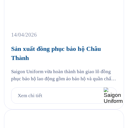
14/04/2026
Sản xuất đồng phục bảo hộ Châu
Thành
Saigon Uniform vừa hoàn thành bàn giao lô đồng
phục bảo hộ lao động gồm áo bảo hộ và quần chất
liệu kaki thun cho Công ty TNHH TMDV Xăng dầu
Châu Thành (Châu Thành Petro) — một trong
Xem chi tiết
những thương nhân phân phối xăng dầu lớn tại khu
vực phía Nam với hệ thống […]