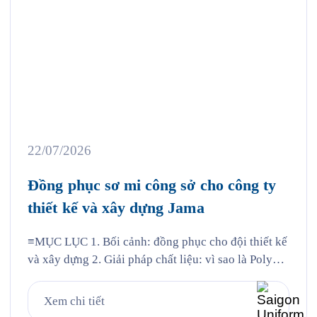
22/07/2026
Đồng phục sơ mi công sở cho công ty
thiết kế và xây dựng Jama
≡MỤC LỤC 1. Bối cảnh: đồng phục cho đội thiết kế
và xây dựng 2. Giải pháp chất liệu: vì sao là Poly
Nano 3. Chi tiết thiết kế mẫu Jama 4. Đường may và
chi tiết thêu 5. Quy trình Saigon Uniform đã thực
Xem chi tiết
hiện cho Jama 6. Câu hỏi thường gặp 6.1. Vải […]