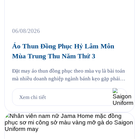
Cứ đến
4. Đường
nhóm
hẹn lại
may và
nhân sự 3.
lên, mỗi
chi tiết
Case
năm khi
thêu 5.
study
06/08/2026
mùa bánh
Quy trình
thực tế
Trung
Saigon
403 bộ
Áo Thun Đồng Phục Hỷ Lâm Môn
Thu về,
Uniform
đồng
Mùa Trung Thu Năm Thứ 3
Hỷ Lâm
đã thực
phục cho
Môn lại
hiện cho
Công ty
Đặt may áo thun đồng phục theo mùa vụ là bài toán
cùng
Jama 6.
UMW tại
mà nhiều doanh nghiệp ngành bánh kẹo gặp phải
Saigon
Câu hỏi
VSIP 4.
mỗi năm, và Hỷ Lâm Môn cũng vậy. Cứ đến hẹn lại
Uniform
thường
Quy trình
lên, mỗi năm khi mùa bánh Trung Thu về, Hỷ Lâm
Xem chi tiết
chuẩn bị
gặp 6.1.
đặt đồng
Môn lại cùng Saigon Uniform chuẩn bị một bộ đồng
một bộ
Vải […]
phục bảo
phục […]
đồng
hộ lao
phục […]
động […]