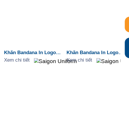
Khăn Bandana In Logo
Khăn Bandana In Logo
Môi Trường “Reduce
Môi Trường “Protect Our
Xem chi tiết
Xem chi tiết
Reuse Recycle”
Earth”