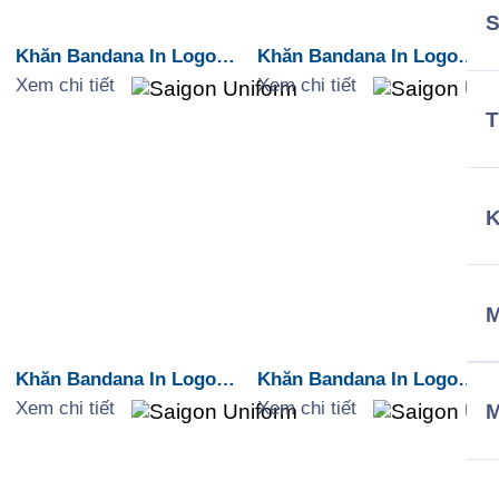
Khăn Bandana In Logo
Khăn Bandana In Logo
Du Lịch Đà Nẵng
Du Lịch Huế
Xem chi tiết
Xem chi tiết
T
M
Khăn Bandana In Logo
Khăn Bandana In Logo
Du Lịch Nha Trang
Môi Trường “There Is No
Xem chi tiết
Xem chi tiết
Planet B”