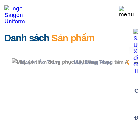
Danh sách
Sản phẩm
May In Áo Thun
May Đồng Phục
Quà 
G