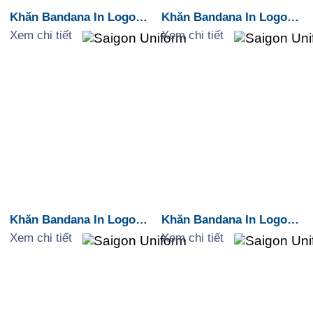
Khăn Bandana In Logo
Khăn Bandana In Logo
Môi Trường “Plant Trees
Môi Trường “Clean
Xem chi tiết
Xem chi tiết
Plant Hope”
Oceans Brighter Future”
Khăn Bandana In Logo
Khăn Bandana In Logo
Camping “Camp More
Camping “Wander
Xem chi tiết
Xem chi tiết
Worry Less”
Often”