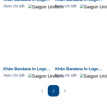
Camping “The Journey
Họa Tiết Retro Cam –
Xem chi tiết
Xem chi tiết
Not The Destination”
Navy
Khăn Bandana In Logo
Khăn Bandana In Logo
Họa Tiết Thổ Cẩm Aztec
Họa Tiết Trừu Tượng
Xem chi tiết
Xem chi tiết
Vàng – Đen
1
2
3