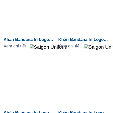
Khăn Bandana In Logo
Khăn Bandana In Logo
Camping “Life Is Better
Camping “Adventure
Xem chi tiết
Xem chi tiết
Around The Campfire”
Awaits”
Khăn Bandana In Logo
Khăn Bandana In Logo