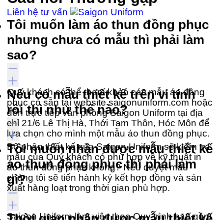
Liên hệ tư vấn
Tôi muốn làm áo thun đồng phục
nhưng chưa có mẫu thì phải làm
sao?
Quý khách có thể tham khảo các mẫu áo đồng
Nếu có mẫu thiết kế trên vi tính
phục có sẵn tại website saigonuniform.com hoặc
rồi thì như thế nào?
đến trực tiếp văn phòng Saigon Uniform tại địa
chỉ 21/6 Lê Thị Hà, Thới Tam Thôn, Hóc Môn để
lựa chọn cho mình một mẫu áo thun đồng phục.
Bộ phận thiết kế của Saigon Uniform sẽ kiểm tra
Tôi muốn nhận được mẫu thiết kế
mẫu của Quý khách có phù hợp về kỹ thuật in
áo thun đồng phục thì phải làm
áo thun đồng phục không? Nếu duyệt mẫu
gì?
chúng tôi sẽ tiến hành ký kết hợp đồng và sản
xuất hàng loạt trong thời gian phù hợp.
Saigon Uniform làm việc theo Quy trình bao gồm
Thời gian nhận được mẫu thiết kế