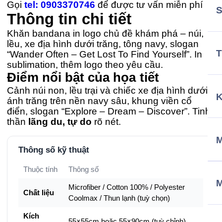
Gọi
tel: 0903370746
để được tư vấn miễn phí
Thông tin chi tiết
Khăn bandana in logo chủ đề khám phá – núi,
lều, xe địa hình dưới trăng, tông navy, slogan
T
“Wander Often – Get Lost To Find Yourself”. In
sublimation, thêm logo theo yêu cầu.
Điểm nổi bật của họa tiết
Cảnh núi non, lều trại và chiếc xe địa hình dưới
ánh trăng trên nền navy sâu, khung viền cổ
điển, slogan “Explore – Dream – Discover”. Tinh
thần
lãng du, tự do
rõ nét.
M
Thông số kỹ thuật
Thuộc tính
Thông số
Microfiber / Cotton 100% / Polyester
Chất liệu
Coolmax / Thun lạnh (tuỳ chọn)
Kích
55×55cm hoặc 55×90cm (tuỳ chỉnh)