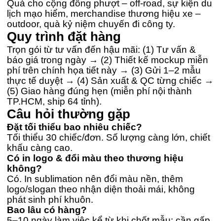
Quà cho cộng đồng phượt – off-road, sự kiện du
lịch mạo hiểm, merchandise thương hiệu xe –
outdoor, quà kỷ niệm chuyến đi công ty.
Quy trình đặt hàng
Trọn gói từ tư vấn đến hậu mãi: (1) Tư vấn &
báo giá trong ngày → (2) Thiết kế mockup miễn
phí trên chính họa tiết này → (3) Gửi 1–2 mẫu
thực tế duyệt → (4) Sản xuất & QC từng chiếc →
(5) Giao hàng đúng hẹn (miễn phí nội thành
TP.HCM, ship 64 tỉnh).
Câu hỏi thường gặp
Đặt tối thiểu bao nhiêu chiếc?
Tối thiểu 30 chiếc/đơn. Số lượng càng lớn, chiết
khấu càng cao.
Có in logo & đổi màu theo thương hiệu
không?
Có. In sublimation nên đổi màu nền, thêm
logo/slogan theo nhận diện thoải mái, không
phát sinh phí khuôn.
Bao lâu có hàng?
5–10 ngày làm việc kể từ khi chốt mẫu; cần gấp