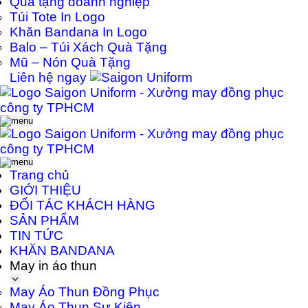
Quà tặng doanh nghiệp
Túi Tote In Logo
Khăn Bandana In Logo
Balo – Túi Xách Quà Tặng
Mũ – Nón Quà Tặng
Liên hệ ngay
Trang chủ
GIỚI THIỆU
ĐỐI TÁC KHÁCH HÀNG
SẢN PHẨM
TIN TỨC
KHĂN BANDANA
May in áo thun
May Áo Thun Đồng Phục
May Áo Thun Sự Kiện