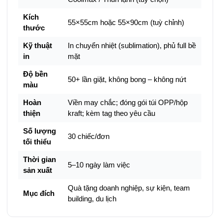
Kích
55×55cm hoặc 55×90cm (tuỳ chỉnh)
thước
Kỹ thuật
In chuyển nhiệt (sublimation), phủ full bề
in
mặt
Độ bền
50+ lần giặt, không bong – không nứt
màu
Hoàn
Viền may chắc; đóng gói túi OPP/hộp
thiện
kraft; kèm tag theo yêu cầu
Số lượng
30 chiếc/đơn
tối thiểu
Thời gian
5–10 ngày làm việc
sản xuất
Quà tặng doanh nghiệp, sự kiện, team
Mục đích
building, du lịch