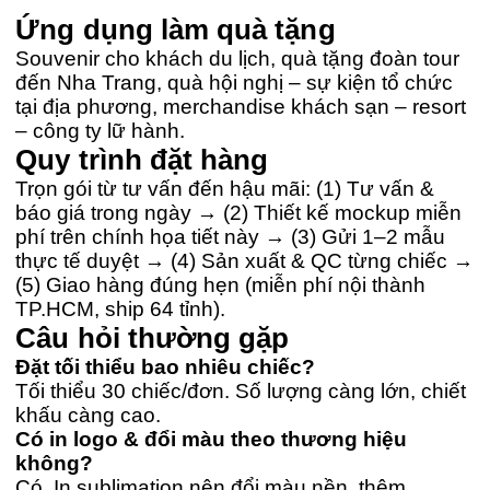
Ứng dụng làm quà tặng
Souvenir cho khách du lịch, quà tặng đoàn tour
đến Nha Trang, quà hội nghị – sự kiện tổ chức
tại địa phương, merchandise khách sạn – resort
– công ty lữ hành.
Quy trình đặt hàng
Trọn gói từ tư vấn đến hậu mãi: (1) Tư vấn &
báo giá trong ngày → (2) Thiết kế mockup miễn
phí trên chính họa tiết này → (3) Gửi 1–2 mẫu
thực tế duyệt → (4) Sản xuất & QC từng chiếc →
(5) Giao hàng đúng hẹn (miễn phí nội thành
TP.HCM, ship 64 tỉnh).
Câu hỏi thường gặp
Đặt tối thiểu bao nhiêu chiếc?
Tối thiểu 30 chiếc/đơn. Số lượng càng lớn, chiết
khấu càng cao.
Có in logo & đổi màu theo thương hiệu
không?
Có. In sublimation nên đổi màu nền, thêm