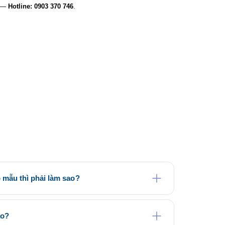
t —
Hotline: 0903 370 746
.
mẫu thì phải làm sao?
tại website saigonuniform.com hoặc đến trực tiếp văn
am Thôn, Hóc Môn để lựa chọn cho mình một mẫu áo
ào?