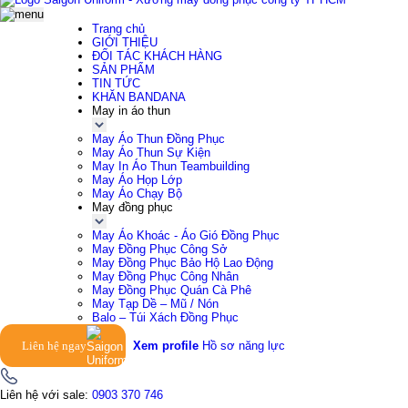
Trang chủ
GIỚI THIỆU
ĐỐI TÁC KHÁCH HÀNG
SẢN PHẨM
TIN TỨC
KHĂN BANDANA
May in áo thun
May Áo Thun Đồng Phục
May Áo Thun Sự Kiện
May In Áo Thun Teambuilding
May Áo Họp Lớp
May Áo Chạy Bộ
May đồng phục
May Áo Khoác - Áo Gió Đồng Phục
May Đồng Phục Công Sở
May Đồng Phục Bảo Hộ Lao Động
May Đồng Phục Công Nhân
May Đồng Phục Quán Cà Phê
May Tạp Dề – Mũ / Nón
Balo – Túi Xách Đồng Phục
Liên hệ ngay
Xem profile
Hồ sơ năng lực
Liên hệ với sale:
0903 370 746