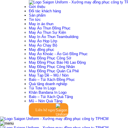
Giới thiệu
Đối tác khách hàng
Sản phẩm
Tin tức
May in áo thun
May Áo Thun Đồng Phục
May Áo Thun Sự Kiện
May In Áo Thun Teambuilding
May Áo Họp Lớp
May Áo Chạy Bộ
May đồng phục
May Áo Khoác - Áo Gió Đồng Phục
May Đồng Phục Công Sở
May Đồng Phục Bảo Hộ Lao Động
May Đồng Phục Công Nhân
May Đồng Phục Quán Cà Phê
May Tạp Dề – Mũ / Nón
Balo – Túi Xách Đồng Phục
Quà tặng doanh nghiệp
Túi Tote In Logo
Khăn Bandana In Logo
Balo – Túi Xách Quà Tặng
Mũ – Nón Quà Tặng
Liên hệ ngay