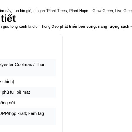
cây, tua-bin gió, slogan “Plant Trees, Plant Hope – Grow Green, Live Green”
tiết
 gió, tông xanh lá dịu. Thông điệp
phát triển bền vững, năng lượng sạch
–
olyester Coolmax / Thun
 chỉnh)
 phủ full bề mặt
hông nứt
 OPP/hộp kraft; kèm tag