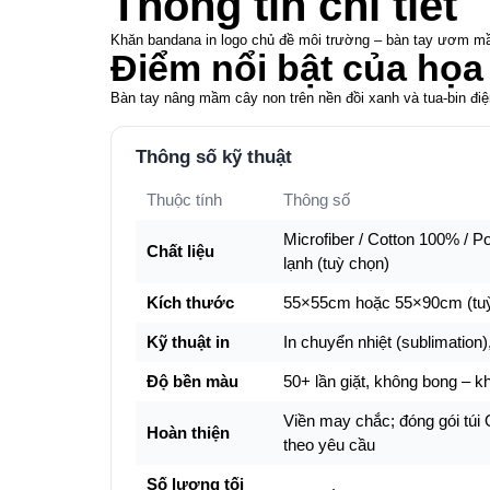
Thông tin chi tiết
Khăn bandana in logo chủ đề môi trường – bàn tay ươm mầm 
Điểm nổi bật của họa 
Bàn tay nâng mầm cây non trên nền đồi xanh và tua-bin điện
Thông số kỹ thuật
Thuộc tính
Thông số
Microfiber / Cotton 100% / P
Chất liệu
lạnh (tuỳ chọn)
Kích thước
55×55cm hoặc 55×90cm (tuỳ
Kỹ thuật in
In chuyển nhiệt (sublimation),
Độ bền màu
50+ lần giặt, không bong – k
Viền may chắc; đóng gói túi
Hoàn thiện
theo yêu cầu
Số lượng tối