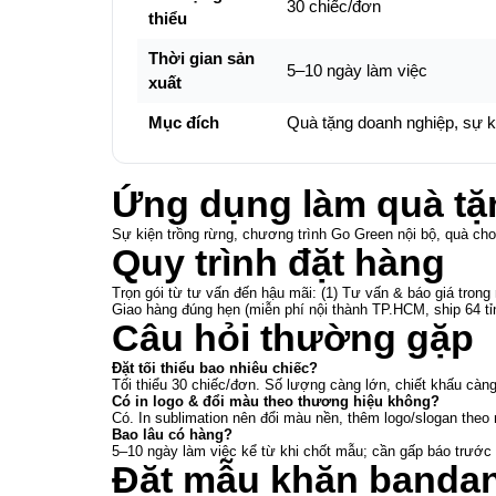
30 chiếc/đơn
thiểu
Thời gian sản
5–10 ngày làm việc
xuất
Mục đích
Quà tặng doanh nghiệp, sự kiệ
Ứng dụng làm quà tặ
Sự kiện trồng rừng, chương trình Go Green nội bộ, quà cho 
Quy trình đặt hàng
Trọn gói từ tư vấn đến hậu mãi: (1) Tư vấn & báo giá tron
Giao hàng đúng hẹn (miễn phí nội thành TP.HCM, ship 64 tỉ
Câu hỏi thường gặp
Đặt tối thiểu bao nhiêu chiếc?
Tối thiểu 30 chiếc/đơn. Số lượng càng lớn, chiết khấu càng
Có in logo & đổi màu theo thương hiệu không?
Có. In sublimation nên đổi màu nền, thêm logo/slogan theo 
Bao lâu có hàng?
5–10 ngày làm việc kể từ khi chốt mẫu; cần gấp báo trước đ
Đặt mẫu khăn bandan