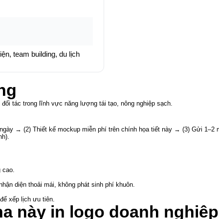
n, team building, du lịch
ng
đối tác trong lĩnh vực năng lượng tái tạo, nông nghiệp sạch.
g ngày → (2) Thiết kế mockup miễn phí trên chính họa tiết này → (3) Gửi 1–
nh).
 cao.
nhận diện thoải mái, không phát sinh phí khuôn.
ể xếp lịch ưu tiên.
a này in logo doanh nghiệp