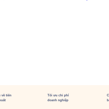
 về tiến
Tối ưu chi phí
C
xuất
doanh nghiệp
b