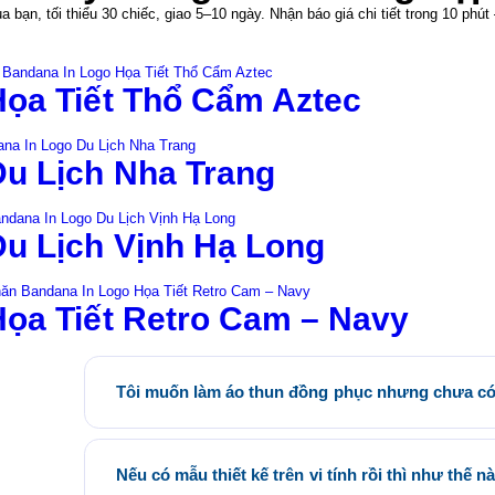
bạn, tối thiểu 30 chiếc, giao 5–10 ngày. Nhận báo giá chi tiết trong 10 phú
ọa Tiết Thổ Cẩm Aztec
u Lịch Nha Trang
u Lịch Vịnh Hạ Long
ọa Tiết Retro Cam – Navy
Tôi muốn làm áo thun đồng phục nhưng chưa có 
Quý khách có thể tham khảo các mẫu áo đồng phục có sẵn 
phòng Saigon Uniform tại địa chỉ 21/6 Lê Thị Hà, Thới T
thun đồng phục.
Nếu có mẫu thiết kế trên vi tính rồi thì như thế n