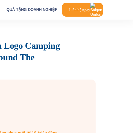
QUÀ TẶNG DOANH NGHIỆP
Liên hệ ngay
n Logo Camping
round The
g phục mới từ 10 triệu đồng.