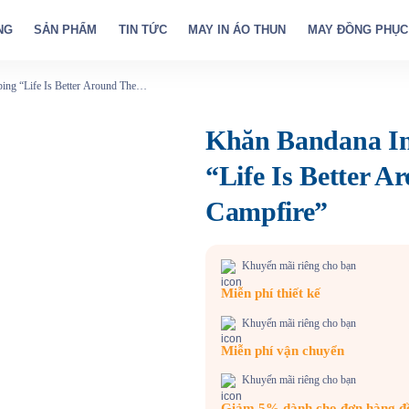
NG
SẢN PHẨM
TIN TỨC
MAY IN ÁO THUN
MAY ĐỒNG PHỤC
ng “Life Is Better Around The
Khăn Bandana I
“Life Is Better A
Campfire”
Khuyến mãi riêng cho bạn
Miễn phí thiết kế
Khuyến mãi riêng cho bạn
Miễn phí vận chuyển
Khuyến mãi riêng cho bạn
Giảm 5% dành cho đơn hàng đồn