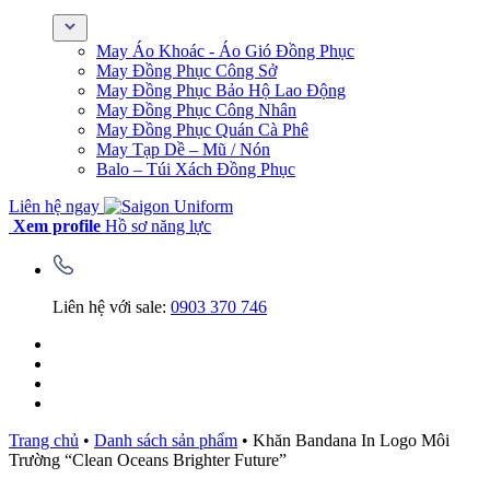
May Áo Khoác - Áo Gió Đồng Phục
May Đồng Phục Công Sở
May Đồng Phục Bảo Hộ Lao Động
May Đồng Phục Công Nhân
May Đồng Phục Quán Cà Phê
May Tạp Dề – Mũ / Nón
Balo – Túi Xách Đồng Phục
Liên hệ ngay
Xem profile
Hồ sơ năng lực
Liên hệ với sale:
0903 370 746
Trang chủ
•
Danh sách sản phẩm
•
Khăn Bandana In Logo Môi
Trường “Clean Oceans Brighter Future”