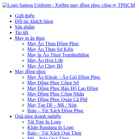
Giới thiệu
Đối tác khách hàng
Sản phẩm
Tin tức
May in áo thun
May Áo Thun Đồng Phục
May Áo Thun Sự Kiện
May In Áo Thun Teambuilding
May Áo Họp Lớp
May Áo Chạy Bộ
May đồng phục
May Áo Khoác - Áo Gió Đồng Phục
May Đồng Phục Công Sở
May Đồng Phục Bảo Hộ Lao Động
May Đồng Phục Công Nhân
May Đồng Phục Quán Cà Phê
May Tạp Dề – Mũ / Nón
Balo – Túi Xách Đồng Phục
Quà tặng doanh nghiệp
Túi Tote In Logo
Khăn Bandana In Logo
Balo – Túi Xách Quà Tặng
Mũ – Nón Quà Tặng