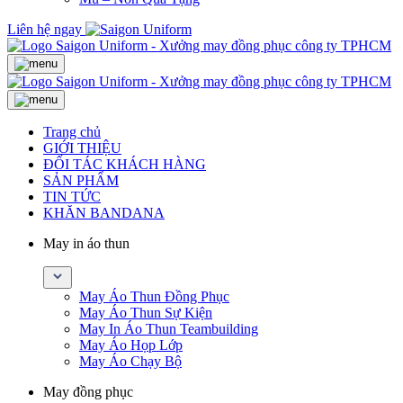
Liên hệ ngay
Trang chủ
GIỚI THIỆU
ĐỐI TÁC KHÁCH HÀNG
SẢN PHẨM
TIN TỨC
KHĂN BANDANA
May in áo thun
May Áo Thun Đồng Phục
May Áo Thun Sự Kiện
May In Áo Thun Teambuilding
May Áo Họp Lớp
May Áo Chạy Bộ
May đồng phục