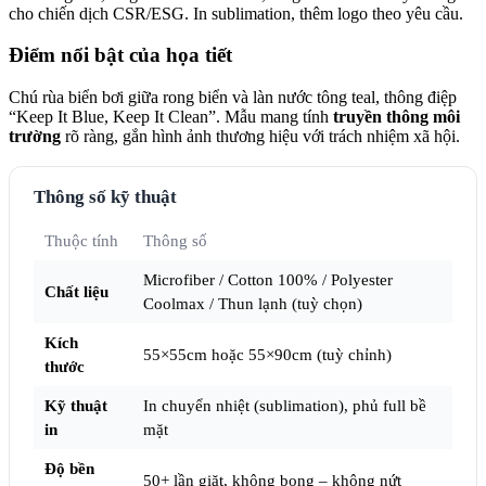
cho chiến dịch CSR/ESG. In sublimation, thêm logo theo yêu cầu.
Điểm nổi bật của họa tiết
Chú rùa biển bơi giữa rong biển và làn nước tông teal, thông điệp
“Keep It Blue, Keep It Clean”. Mẫu mang tính
truyền thông môi
trường
rõ ràng, gắn hình ảnh thương hiệu với trách nhiệm xã hội.
Thông số kỹ thuật
Thuộc tính
Thông số
Microfiber / Cotton 100% / Polyester
Chất liệu
Coolmax / Thun lạnh (tuỳ chọn)
Kích
55×55cm hoặc 55×90cm (tuỳ chỉnh)
thước
Kỹ thuật
In chuyển nhiệt (sublimation), phủ full bề
in
mặt
Độ bền
50+ lần giặt, không bong – không nứt