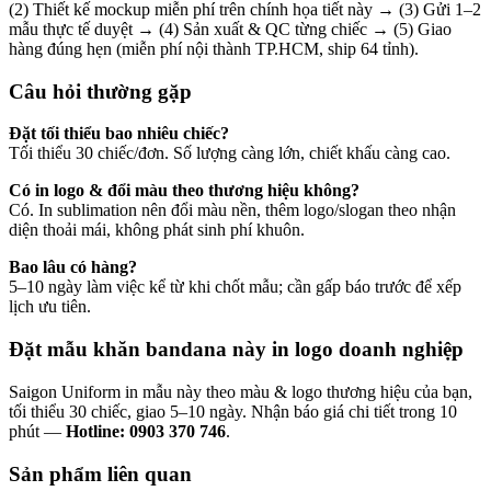
(2) Thiết kế mockup miễn phí trên chính họa tiết này → (3) Gửi 1–2
mẫu thực tế duyệt → (4) Sản xuất & QC từng chiếc → (5) Giao
hàng đúng hẹn (miễn phí nội thành TP.HCM, ship 64 tỉnh).
Câu hỏi thường gặp
Đặt tối thiểu bao nhiêu chiếc?
Tối thiểu 30 chiếc/đơn. Số lượng càng lớn, chiết khấu càng cao.
Có in logo & đổi màu theo thương hiệu không?
Có. In sublimation nên đổi màu nền, thêm logo/slogan theo nhận
diện thoải mái, không phát sinh phí khuôn.
Bao lâu có hàng?
5–10 ngày làm việc kể từ khi chốt mẫu; cần gấp báo trước để xếp
lịch ưu tiên.
Đặt mẫu khăn bandana này in logo doanh nghiệp
Saigon Uniform in mẫu này theo màu & logo thương hiệu của bạn,
tối thiểu 30 chiếc, giao 5–10 ngày. Nhận báo giá chi tiết trong 10
phút —
Hotline: 0903 370 746
.
Sản phẩm liên quan