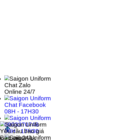
Chat Zalo
Online 24/7
Chat Facebook
08H - 17H30
0903370746
Yêu cầu báo giá
08H - 17H30
Báo giá 24h
Nhận báo giá