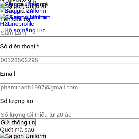
Yêu cầu báo giá
Báo giá 24h
Tên của bạn
*
Hotline
Xem profile
Hồ sơ năng lực
Số điện thoại
*
Email
Số lượng áo
Quét mã sau