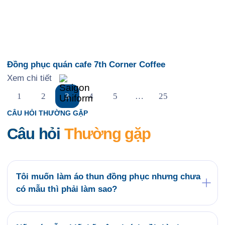
Đồng phục quán cafe 7th Corner Coffee
Xem chi tiết
1
2
3
4
5
…
25
CÂU HỎI THƯỜNG GẶP
Câu hỏi
Thường gặp
Tôi muốn làm áo thun đồng phục nhưng chưa
có mẫu thì phải làm sao?
Quý khách có thể tham khảo các mẫu áo đồng
phục có sẵn tại website saigonuniform.com hoặc