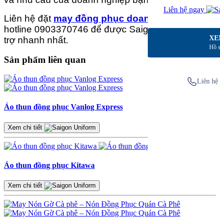
Liên hệ ngay
Liên hệ đặt
may đồng phục doanh nghiệp
qua
hotline 0903370746 để được Saigon Uniform hỗ
XE
trợ nhanh nhất.
Hồ s
Sản phẩm liên quan
Liên hệ 
Áo thun đồng phục Vanlog Express
Xem chi tiết
Áo thun đồng phục Kitawa
Xem chi tiết