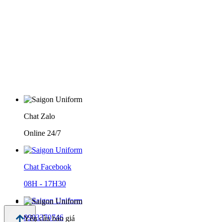
Chat Zalo
Online 24/7
Chat Facebook
08H - 17H30
0903370746
Yêu cầu báo giá