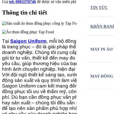
Gọi
tel: 0903370746
để được tư vấn miễn phí
TIN TỨC
Thông tin chi tiết
—————
KHĂN BAN
Tại
Saigon Uniform
, mỗi bộ đồng phục không chỉ
là trang phục – đó là giải pháp thể hiện bản sắc
MAY IN ÁO
doanh nghiệp. Chúng tôi cung cấp dịch vụ trọn
gói từ tư vấn, thiết kế đến may đo đồng phục theo
yêu cầu, giúp thương hiệu của bạn nổi bật với
hình ảnh chuyên nghiệp, hiện đại và đồng nhất.
Với đội ngũ thiết kế sáng tạo, xưởng may chủ
MAY ĐỒNG
động sản xuất và quy trình làm việc linh hoạt,
Saigon Uniform cam kết mang đến những mẫu
đồng phục tối ưu về thẩm mỹ, công năng và chi
phí. Dù bạn cần đồng phục văn phòng, sự kiện
hay sản xuất – chúng tôi đều sẵn sàng đồng hành
để tạo nên sản phẩm phù hợp nhất với văn hóa
và nhu cầu của doanh nghiệp bạn.