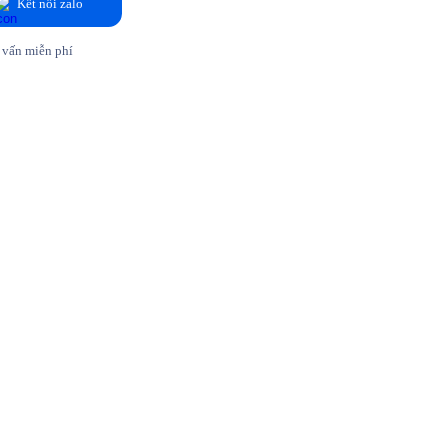
Kết nối zalo
 vấn miễn phí