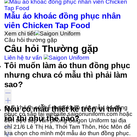
Mẫu áo khoác đồng phục nhân
viên Chicken Tap Food
Xem chi tiết
Câu hỏi thường gặp
Câu hỏi
Thường gặp
Liên hệ tư vấn
Tôi muốn làm áo thun đồng phục
nhưng chưa có mẫu thì phải làm
sao?
Quý khách có thể tham khảo các mẫu áo đồng
Nếu có mẫu thiết kế trên vi tính
phục có sẵn tại website saigonuniform.com hoặc
rồi thì như thế nào?
đến trực tiếp văn phòng Saigon Uniform tại địa
chỉ 21/6 Lê Thị Hà, Thới Tam Thôn, Hóc Môn để
lựa chọn cho mình một mẫu áo thun đồng phục.