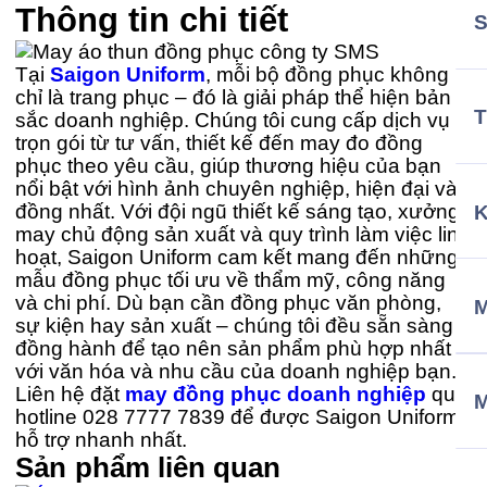
Thông tin chi tiết
Tại
Saigon Uniform
, mỗi bộ đồng phục không
chỉ là trang phục – đó là giải pháp thể hiện bản
T
sắc doanh nghiệp. Chúng tôi cung cấp dịch vụ
trọn gói từ tư vấn, thiết kế đến may đo đồng
phục theo yêu cầu, giúp thương hiệu của bạn
nổi bật với hình ảnh chuyên nghiệp, hiện đại và
đồng nhất. Với đội ngũ thiết kế sáng tạo, xưởng
may chủ động sản xuất và quy trình làm việc linh
hoạt, Saigon Uniform cam kết mang đến những
mẫu đồng phục tối ưu về thẩm mỹ, công năng
và chi phí. Dù bạn cần đồng phục văn phòng,
M
sự kiện hay sản xuất – chúng tôi đều sẵn sàng
đồng hành để tạo nên sản phẩm phù hợp nhất
với văn hóa và nhu cầu của doanh nghiệp bạn.
Liên hệ đặt
may đồng phục doanh nghiệp
qua
hotline 028 7777 7839 để được Saigon Uniform
hỗ trợ nhanh nhất.
Sản phẩm liên quan