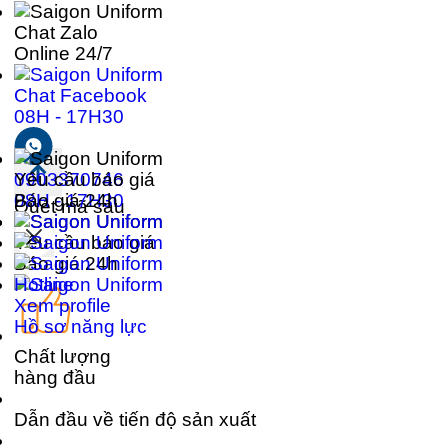
Chat Zalo
Online 24/7
Chat Facebook
08H - 17H30
0903370746
Yêu cầu báo giá
08H - 17H30
Báo giá 24h
Quét mã sau
Yêu cầu báo giá
Báo giá 24h
Hotline
Xem profile
Hồ sơ năng lực
Chất lượng
hàng đầu
Dẫn đầu về tiến độ sản xuất