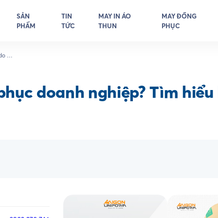
SẢN
TIN
MAY IN ÁO
MAY ĐỒNG
PHẨM
TỨC
THUN
PHỤC
o tại
hục doanh nghiệp? Tìm hiểu l