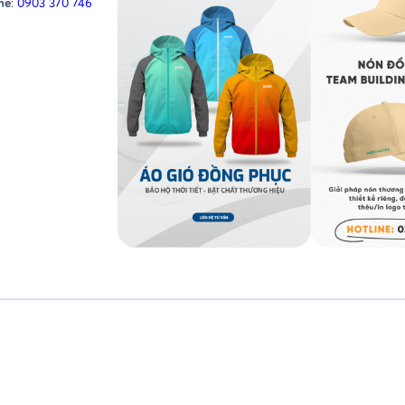
ne
:
0903 370 746