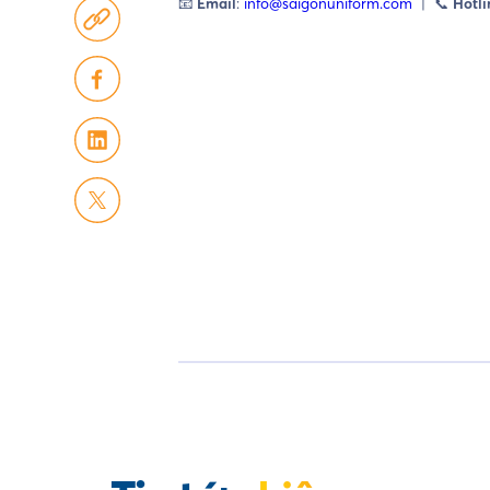
📧
Email
:
info@saigonuniform.com
| 📞
Hotli