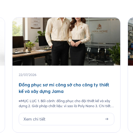
22/07/2026
Đồng phục sơ mi công sở cho công ty thiết
kế và xây dựng Jama
≡MỤC LỤC 1. Bối cảnh: đồng phục cho đội thiết kế và xây
dựng 2. Giải pháp chất liệu: vì sao là Poly Nano 3. Chi tiết
thiết kế mẫu Jama 4. Đường may và chi tiết thêu 5. Quy
trình Saigon Uniform đã thực hiện cho Jama 6. Câu hỏi
Xem chi tiết
thường gặp 6.1. Vải […]