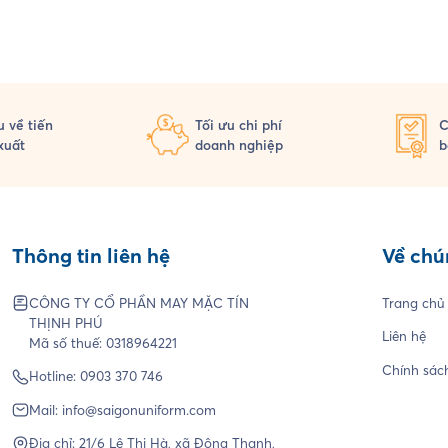
 về tiến
Tối ưu chi phí
C
xuất
doanh nghiệp
b
Thông tin liên hệ
Về chú
CÔNG TY CỔ PHẦN MAY MẶC TÍN
Trang chủ
THỊNH PHÚ
Liên hệ
Mã số thuế: 0318964221
Chính sác
Hotline:
0903 370 746
Mail:
info@saigonuniform.com
Địa chỉ: 21/6 Lê Thị Hà, xã Đông Thạnh,