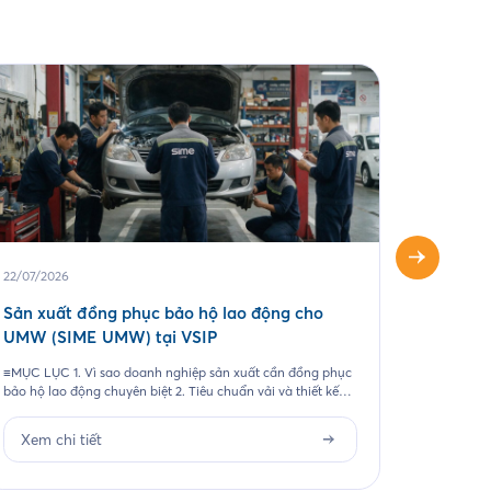
22/07/2026
04/06/20
Sản xuất đồng phục bảo hộ lao động cho
May áo 
UMW (SIME UMW) tại VSIP
Một chươn
những kho
≡MỤC LỤC 1. Vì sao doanh nghiệp sản xuất cần đồng phục
ảnh thươn
bảo hộ lao động chuyên biệt 2. Tiêu chuẩn vải và thiết kế
tượng. Đ
cho từng nhóm nhân sự 3. Case study thực tế 403 bộ đồng
Xem ch
2026, Sai
phục cho Công ty UMW tại VSIP 4. Quy trình đặt đồng
Xem chi tiết
phục bảo hộ lao động […]