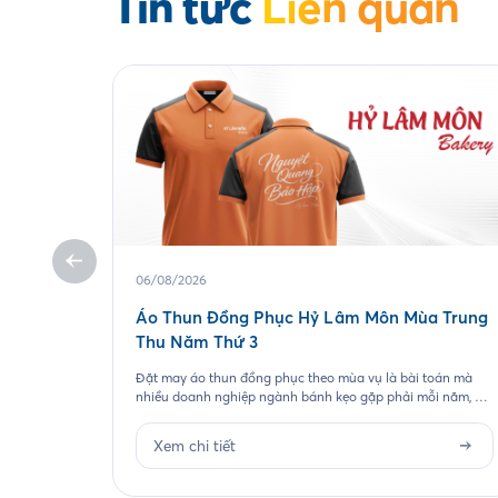
Tin tức
Liên quan
06/08/2026
Áo Thun Đồng Phục Hỷ Lâm Môn Mùa Trung
Thu Năm Thứ 3
Đặt may áo thun đồng phục theo mùa vụ là bài toán mà
nhiều doanh nghiệp ngành bánh kẹo gặp phải mỗi năm, và
Hỷ Lâm Môn cũng vậy. Cứ đến hẹn lại lên, mỗi năm khi mùa
bánh Trung Thu về, Hỷ Lâm Môn lại cùng Saigon Uniform
Xem chi tiết
chuẩn bị một bộ đồng phục […]