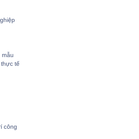
nghiệp
n mẫu
thực tế
rí công