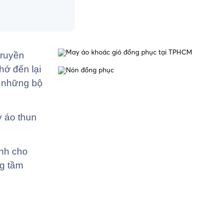
truyền
hớ đến lại
g những bộ
y áo thun
ình cho
ng tầm