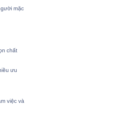
 người mặc
ọn chất
hiều ưu
àm việc và