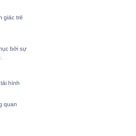
 giác trẻ
hục bởi sự
.
tải hình
ng quan