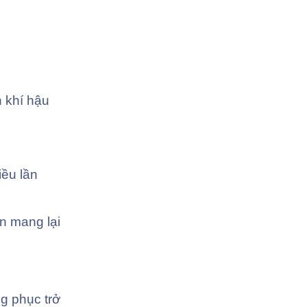
n khí hậu
iều lần
n mang lại
ng phục trở