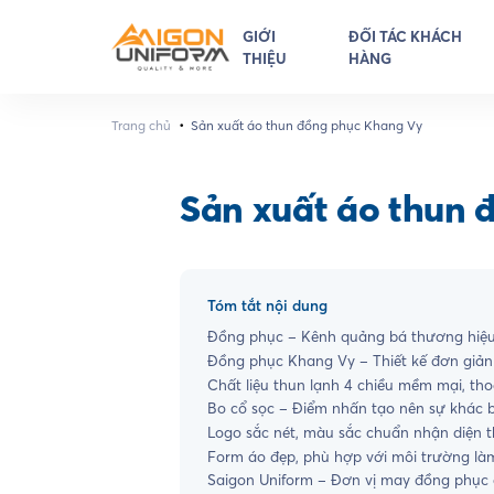
GIỚI
ĐỐI TÁC KHÁCH
THIỆU
HÀNG
•
Trang chủ
Sản xuất áo thun đồng phục Khang Vy
Sản xuất áo thun 
Tóm tắt nội dung
Đồng phục – Kênh quảng bá thương hiệu
Đồng phục Khang Vy – Thiết kế đơn giản
Chất liệu thun lạnh 4 chiều mềm mại, th
Bo cổ sọc – Điểm nhấn tạo nên sự khác b
Logo sắc nét, màu sắc chuẩn nhận diện 
Form áo đẹp, phù hợp với môi trường làm
Saigon Uniform – Đơn vị may đồng phục