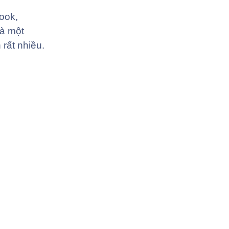
ook,
là một
rất nhiều.