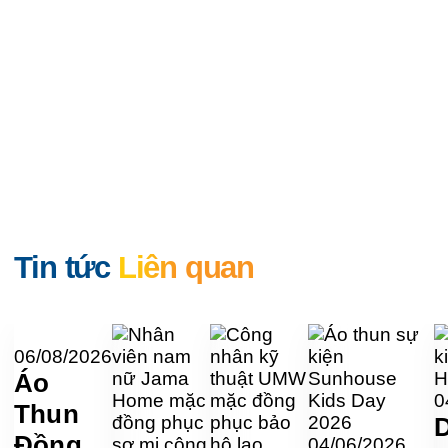
Tin tức
Liên quan
06/08/2026
Áo
0
Thun
Đồng
04/06/2026