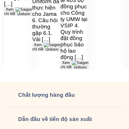
tế 403 bộ
Uniform đã
[…]
đồng phục
thực hiện
Xem
cho Công
cho Jama
chi tiết
ty UMW tại
6. Câu hỏi
VSIP 4.
thường
Quy trình
gặp 6.1.
đặt đồng
Vải […]
phục bảo
Xem
chi tiết
hộ lao
động […]
Xem
chi tiết
Chất lượng
hàng đầu
Dẫn đầu về tiến độ sản xuất