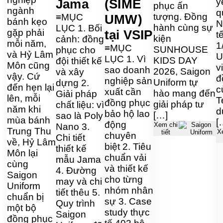
Jama
(SIME
y
phục ấn
ngành
q
tượng. Đồng
≡MỤC
UMW)
bánh kẹo
N
hành cùng sự
LỤC 1. Bối
gặp phải
tại VSIP
t
kiện
cảnh: đồng
mỗi năm,
1
≡MỤC
SUNHOUSE
phục cho
và Hỷ Lâm
U
LỤC 1. Vì
KIDS DAY
đội thiết kế
Môn cũng
v
sao doanh
2026, Saigon
và xây
vậy. Cứ
đ
nghiệp sản
Uniform tự
dựng 2.
đến hẹn lại
c
xuất cần
hào mang đến
Giải pháp
lên, mỗi
T
đồng phục
giải pháp tư
chất liệu: vì
năm khi
d
bảo hộ lao
[…]
sao là Poly
mùa bánh
[
động
Xem chi
Nano 3.
Trung Thu
X
tiết
chuyên
Chi tiết
về, Hỷ Lâm
biệt 2. Tiêu
thiết kế
Môn lại
chuẩn vải
mẫu Jama
cùng
và thiết kế
4. Đường
Saigon
cho từng
may và chi
Uniform
nhóm nhân
tiết thêu 5.
chuẩn bị
sự 3. Case
Quy trình
một bộ
study thực
Saigon
đồng phục