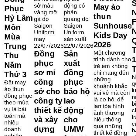
S
May áo
Phục
thun
Hỷ Lâm
Sunhouse
Môn
Kids Day
Mùa
2026
Trung
22/07/2026
22/07/2026
T
Đồng
Sản
Một chương
Thu
1
trình dành cho
phục
xuất
Năm
trẻ em không
sơ mi
đồng
chỉ mang đến
Thứ 3
N
những
công
phục
Đặt may
q
khoảnh khắc
áo thun
sở cho
bảo hộ
l
vui vẻ mà còn
đồng phục
n
công ty
lao
là cơ hội để
theo mùa
b
lan tỏa hình
thiết kế
động
vụ là bài
c
ảnh thương
toán mà
t
và xây
cho
hiệu thông
nhiều
c
qua những
dựng
UMW
doanh
b
thiết kế đồng
nghiệp