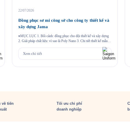
22/07/2026
Đồng phục sơ mi công sở cho công ty thiết kế và
xây dựng Jama
≡MỤC LỤC 1. Bối cảnh: đồng phục cho đội thiết kế và xây dựng
2. Giải pháp chất liệu: vì sao là Poly Nano 3. Chi tiết thiết kế mẫu
Jama 4. Đường may và chi tiết thêu 5. Quy trình Saigon Uniform đã
thực hiện cho Jama 6. Câu hỏi thường gặp 6.1. Vải […]
Xem chi tiết
 về tiến
Tối ưu chi phí
C
xuất
doanh nghiệp
b