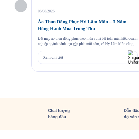
06/08/2026
Áo Thun Đồng Phục Hỷ Lâm Môn – 3 Năm
Đồng Hành Mùa Trung Thu
Đặt may áo thun đồng phục theo mùa vụ là bài toán mà nhiều doanh
nghiệp ngành bánh kẹo gặp phải mỗi năm, và Hỷ Lâm Môn cũng
vậy. Cứ đến hẹn lại lên, mỗi năm khi mùa bánh Trung Thu về, Hỷ
Lâm Môn lại cùng Saigon Uniform chuẩn bị một bộ đồng phục […]
Xem chi tiết
Chất lượng
Dẫn đầu
hàng đầu
độ sản 