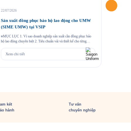
22/07/2026
04/06/2026
Sản xuất đồng phục bảo hộ lao động cho UMW
May áo 
(SIME UMW) tại VSIP
Một chương
khoảnh khắc
≡MỤC LỤC 1. Vì sao doanh nghiệp sản xuất cần đồng phục bảo
hiệu thông 
hộ lao động chuyên biệt 2. Tiêu chuẩn vải và thiết kế cho từng
cùng sự k
nhóm nhân sự 3. Case study thực tế 403 bộ đồng phục cho Công ty
Xem chi
hào mang đ
UMW tại VSIP 4. Quy trình đặt đồng phục bảo hộ lao động […]
Xem chi tiết
am kết
Tư vấn
ảo hành
chuyên nghiệp