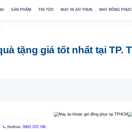
NG
SẢN PHẨM
TIN TỨC
MAY IN ÁO THUN
MAY ĐỒNG PHỤC
,
à tặng giá tốt nhất tại TP. 
 📞
Hotline
:
0903 370 746