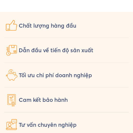
Uniform chuẩn bị một bộ đồng phục
hỏi th
[…]
Chất lượng
hàng đầu
Dẫn đầu về tiến độ sản xuất
Tối ưu chi phí doanh nghiệp
Cam kết
bảo hành
Tư vấn
chuyên nghiệp