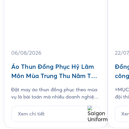
06/08/2026
22/0
Áo Thun Đồng Phục Hỷ Lâm
Đồng
Môn Mùa Trung Thu Năm Thứ
công
3
Jam
Đặt may áo thun đồng phục theo mùa
≡MỤC 
vụ là bài toán mà nhiều doanh nghiệp
đội th
ngành bánh kẹo gặp phải mỗi năm, và
chất l
Hỷ Lâm Môn cũng vậy. Cứ đến hẹn lại
thiết
Xem chi tiết
Xem
lên, mỗi năm khi mùa bánh Trung Thu
chi ti
về, Hỷ Lâm Môn lại cùng Saigon
Unifo