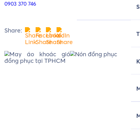
0903 370 746
Share:
T
M