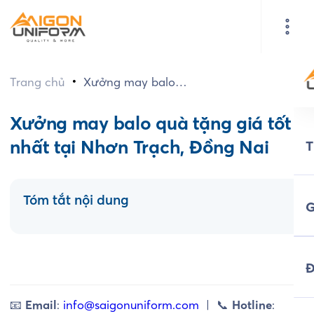
•
Trang chủ
Xưởng may balo
quà tặng giá tốt
nhất tại Nhơn
Xưởng may balo quà tặng giá tốt
Trạch, Đồng Nai
nhất tại Nhơn Trạch, Đồng Nai
Tóm tắt nội dung
G
Đ
📧
Email
:
info@saigonuniform.com
| 📞
Hotline
: