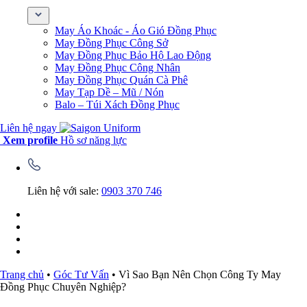
May Áo Khoác - Áo Gió Đồng Phục
May Đồng Phục Công Sở
May Đồng Phục Bảo Hộ Lao Động
May Đồng Phục Công Nhân
May Đồng Phục Quán Cà Phê
May Tạp Dề – Mũ / Nón
Balo – Túi Xách Đồng Phục
Liên hệ ngay
Xem profile
Hồ sơ năng lực
Liên hệ với sale:
0903 370 746
Trang chủ
•
Góc Tư Vấn
•
Vì Sao Bạn Nên Chọn Công Ty May
Đồng Phục Chuyên Nghiệp?