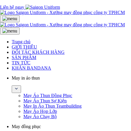
Liên hệ ngay
Trang chủ
GIỚI THIỆU
ĐỐI TÁC KHÁCH HÀNG
SẢN PHẨM
TIN TỨC
KHĂN BANDANA
May in áo thun
May Áo Thun Đồng Phục
May Áo Thun Sự Kiện
May In Áo Thun Teambuilding
May Áo Họp Lớp
May Áo Chạy Bộ
May đồng phục