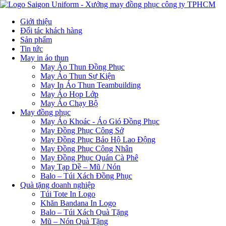
Giới thiệu
Đối tác khách hàng
Sản phẩm
Tin tức
May in áo thun
May Áo Thun Đồng Phục
May Áo Thun Sự Kiện
May In Áo Thun Teambuilding
May Áo Họp Lớp
May Áo Chạy Bộ
May đồng phục
May Áo Khoác - Áo Gió Đồng Phục
May Đồng Phục Công Sở
May Đồng Phục Bảo Hộ Lao Động
May Đồng Phục Công Nhân
May Đồng Phục Quán Cà Phê
May Tạp Dề – Mũ / Nón
Balo – Túi Xách Đồng Phục
Quà tặng doanh nghiệp
Túi Tote In Logo
Khăn Bandana In Logo
Balo – Túi Xách Quà Tặng
Mũ – Nón Quà Tặng