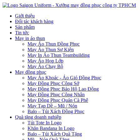
Giới thiệu
Đối tác khách hàng
Sản phẩm
Tin tức
May in áo thun
May Áo Thun Đồng Phục
May Áo Thun Sự Kiện
May In Áo Thun Teambuilding
May Áo Họp Lớp
May Áo Chạy Bộ
May đồng phục
May Áo Khoác - Áo Gió Đồng Phục
May Đồng Phục Công Sở
May Đồng Phục Bảo Hộ Lao Động
May Đồng Phục Công Nhân
May Đồng Phục Quán Cà Phê
May Tạp Dề – Mũ / Nón
Balo – Túi Xách Đồng Phục
Quà tặng doanh nghiệp
Túi Tote In Logo
Khăn Bandana In Logo
Balo – Túi Xách Quà Tặng
Mũ – Nón Quà Tặng