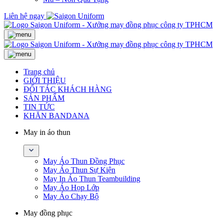
Liên hệ ngay
Trang chủ
GIỚI THIỆU
ĐỐI TÁC KHÁCH HÀNG
SẢN PHẨM
TIN TỨC
KHĂN BANDANA
May in áo thun
May Áo Thun Đồng Phục
May Áo Thun Sự Kiện
May In Áo Thun Teambuilding
May Áo Họp Lớp
May Áo Chạy Bộ
May đồng phục