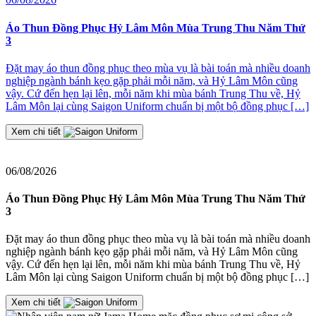
2
Áo Thun Đồng Phục Hỷ Lâm Môn Mùa Trung Thu Năm Thứ
3
Đ
Đặt may áo thun đồng phục theo mùa vụ là bài toán mà nhiều doanh
nghiệp ngành bánh kẹo gặp phải mỗi năm, và Hỷ Lâm Môn cũng
≡
vậy. Cứ đến hẹn lại lên, mỗi năm khi mùa bánh Trung Thu về, Hỷ
2
Lâm Môn lại cùng Saigon Uniform chuẩn bị một bộ đồng phục […]
J
t
Xem chi tiết
06/08/2026
Áo Thun Đồng Phục Hỷ Lâm Môn Mùa Trung Thu Năm Thứ
3
Đặt may áo thun đồng phục theo mùa vụ là bài toán mà nhiều doanh
nghiệp ngành bánh kẹo gặp phải mỗi năm, và Hỷ Lâm Môn cũng
vậy. Cứ đến hẹn lại lên, mỗi năm khi mùa bánh Trung Thu về, Hỷ
Lâm Môn lại cùng Saigon Uniform chuẩn bị một bộ đồng phục […]
Xem chi tiết