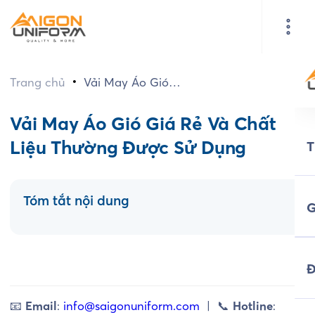
•
Trang chủ
Vải May Áo Gió
Giá Rẻ Và Chất
Liệu Thường Được
Vải May Áo Gió Giá Rẻ Và Chất
Sử Dụng
Liệu Thường Được Sử Dụng
Tóm tắt nội dung
G
Đ
📧
Email
:
info@saigonuniform.com
| 📞
Hotline
: