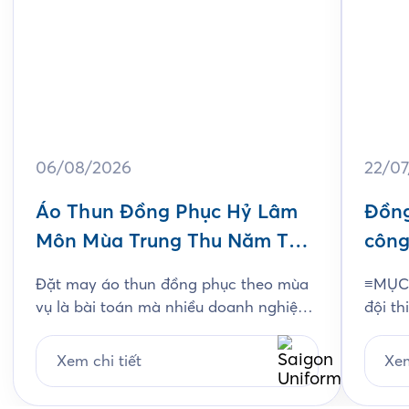
06/08/2026
22/0
Áo Thun Đồng Phục Hỷ Lâm
Đồng
Môn Mùa Trung Thu Năm Thứ
công
3
Jam
Đặt may áo thun đồng phục theo mùa
≡MỤC 
vụ là bài toán mà nhiều doanh nghiệp
đội th
ngành bánh kẹo gặp phải mỗi năm, và
chất l
Hỷ Lâm Môn cũng vậy. Cứ đến hẹn lại
thiết
Xem chi tiết
Xem
lên, mỗi năm khi mùa bánh Trung Thu
chi ti
về, Hỷ Lâm Môn lại cùng Saigon
Unifo