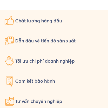
Uniform chuẩn bị một bộ đồng phục
hỏi th
[…]
Chất lượng
hàng đầu
Dẫn đầu về tiến độ sản xuất
Tối ưu chi phí doanh nghiệp
Cam kết
bảo hành
Tư vấn
chuyên nghiệp