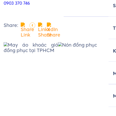
0903 370 746
Share:
T
M