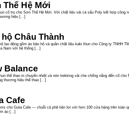
n Thế Hệ Mới
un cổ trụ cho Sơn Thế Hệ Mới. Với chất liệu vải cá sấu Poly kết hợp công n
hương hiệu […]
o hộ Châu Thành
 hộ lao động gồm áo bảo hộ và quần chất liệu kaki thun cho Công ty TNHH
ía Nam với hệ thống […]
w Balance
hun thể thao in chuyển nhiệt và nón trekking vải che chống nắng đến cổ cho
g thương hiệu thể thao […]
a Cafe
ms cho Guta Cafe — chuỗi cà phê tiện lợi với hơn 100 cửa hàng trên toàn qu
ồm áo […]