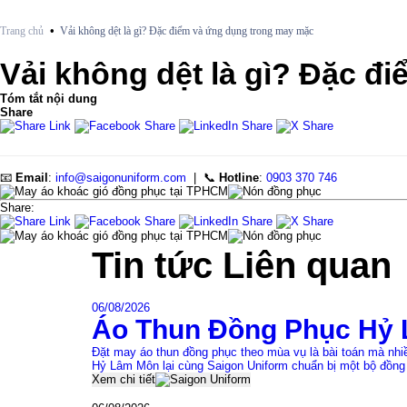
•
Trang chủ
Vải không dệt là gì? Đặc điểm và ứng dụng trong may mặc
Vải không dệt là gì? Đặc đ
Tóm tắt nội dung
Share
📧
Email
:
info@saigonuniform.com
| 📞
Hotline
:
0903 370 746
Share:
Tin tức
Liên quan
06/08/2026
Áo Thun Đồng Phục Hỷ 
Đặt may áo thun đồng phục theo mùa vụ là bài toán mà nh
Hỷ Lâm Môn lại cùng Saigon Uniform chuẩn bị một bộ đồng
Xem chi tiết