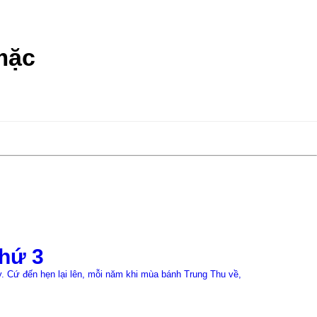
mặc
22/07/2026
hứ 3
Đồng p
 Cứ đến hẹn lại lên, mỗi năm khi mùa bánh Trung Thu về,
≡MỤC LỤC 1. Bối 
đã thực hiện cho
Xem chi tiết