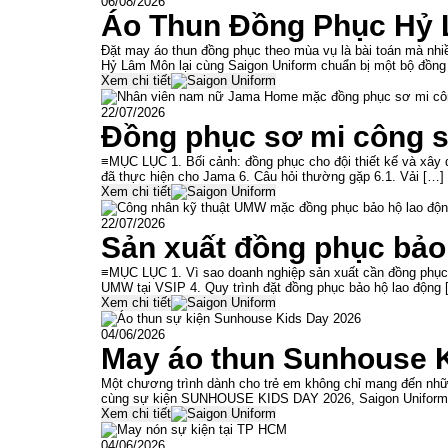
06/08/2026
Áo Thun Đồng Phục Hỷ 
Đặt may áo thun đồng phục theo mùa vụ là bài toán mà nh
Hỷ Lâm Môn lại cùng Saigon Uniform chuẩn bị một bộ đồng
Xem chi tiết
22/07/2026
Đồng phục sơ mi công s
≡MỤC LỤC 1. Bối cảnh: đồng phục cho đội thiết kế và xây dự
đã thực hiện cho Jama 6. Câu hỏi thường gặp 6.1. Vải […]
Xem chi tiết
22/07/2026
Sản xuất đồng phục bảo
≡MỤC LỤC 1. Vì sao doanh nghiệp sản xuất cần đồng phục b
UMW tại VSIP 4. Quy trình đặt đồng phục bảo hộ lao động 
Xem chi tiết
04/06/2026
May áo thun Sunhouse 
Một chương trình dành cho trẻ em không chỉ mang đến nhữn
cùng sự kiện SUNHOUSE KIDS DAY 2026, Saigon Uniform t
Xem chi tiết
04/06/2026