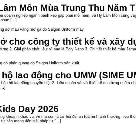
Lâm Môn Mùa Trung Thu Năm T
iều doanh nghiệp ngành bánh kẹo gặp phải mỗi năm, và Hỷ Lâm Môn cũng vậy.
 phục […]
ở cho công ty thiết kế và xây 
ng 2. Giải pháp chất liệu: vì sao là Poly Nano 3. Chi tiết thiết kế mẫu Jam
 hộ lao động cho UMW (SIME U
ảo hộ lao động chuyên biệt 2. Tiêu chuẩn vải và thiết kế cho từng nhóm nh
[…]
Kids Day 2026
g khoảnh khắc vui vẻ mà còn là cơ hội để lan tỏa hình ảnh thương hiệu th
ự hào mang đến giải pháp tư […]