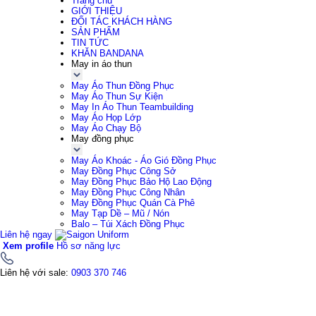
Trang chủ
GIỚI THIỆU
ĐỐI TÁC KHÁCH HÀNG
SẢN PHẨM
TIN TỨC
KHĂN BANDANA
May in áo thun
May Áo Thun Đồng Phục
May Áo Thun Sự Kiện
May In Áo Thun Teambuilding
May Áo Họp Lớp
May Áo Chạy Bộ
May đồng phục
May Áo Khoác - Áo Gió Đồng Phục
May Đồng Phục Công Sở
May Đồng Phục Bảo Hộ Lao Động
May Đồng Phục Công Nhân
May Đồng Phục Quán Cà Phê
May Tạp Dề – Mũ / Nón
Balo – Túi Xách Đồng Phục
Liên hệ ngay
Xem profile
Hồ sơ năng lực
Liên hệ với sale:
0903 370 746