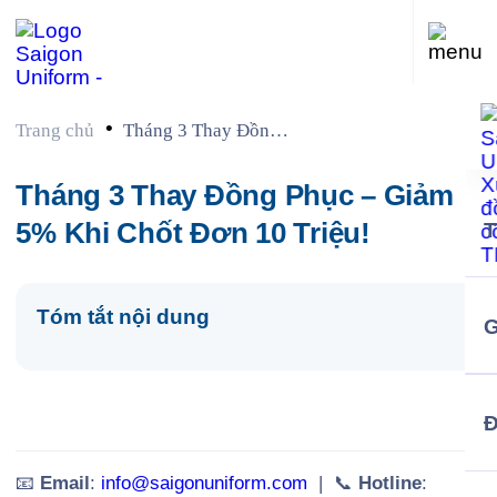
•
Trang chủ
Tháng 3 Thay Đồng
Phục – Giảm 5% Khi
Chốt Đơn 10 Triệu!
Tháng 3 Thay Đồng Phục – Giảm
5% Khi Chốt Đơn 10 Triệu!
Tóm tắt nội dung
G
📧
Email
:
info@saigonuniform.com
| 📞
Hotline
: