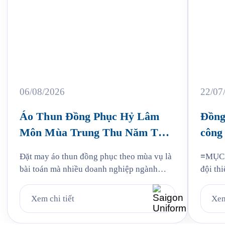
06/08/2026
22/07
Áo Thun Đồng Phục Hỷ Lâm
Đồng
Môn Mùa Trung Thu Năm Thứ
công 
3
Jam
Đặt may áo thun đồng phục theo mùa vụ là
≡MỤC L
bài toán mà nhiều doanh nghiệp ngành
đội thi
bánh kẹo gặp phải mỗi năm, và Hỷ Lâm
liệu: v
Môn cũng vậy. Cứ đến hẹn lại lên, mỗi năm
mẫu Ja
Xem chi tiết
Xem
khi mùa bánh Trung Thu về, Hỷ Lâm Môn
Quy tr
lại cùng Saigon Uniform chuẩn bị một bộ
Jama 6