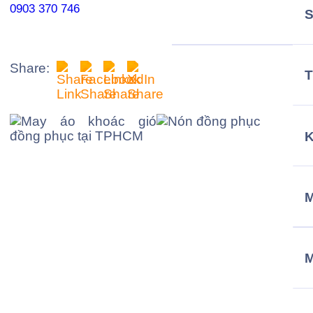
0903 370 746
Share:
T
M