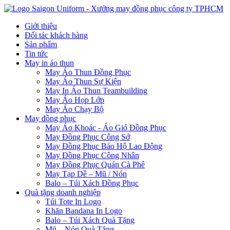
Giới thiệu
Đối tác khách hàng
Sản phẩm
Tin tức
May in áo thun
May Áo Thun Đồng Phục
May Áo Thun Sự Kiện
May In Áo Thun Teambuilding
May Áo Họp Lớp
May Áo Chạy Bộ
May đồng phục
May Áo Khoác - Áo Gió Đồng Phục
May Đồng Phục Công Sở
May Đồng Phục Bảo Hộ Lao Động
May Đồng Phục Công Nhân
May Đồng Phục Quán Cà Phê
May Tạp Dề – Mũ / Nón
Balo – Túi Xách Đồng Phục
Quà tặng doanh nghiệp
Túi Tote In Logo
Khăn Bandana In Logo
Balo – Túi Xách Quà Tặng
Mũ – Nón Quà Tặng