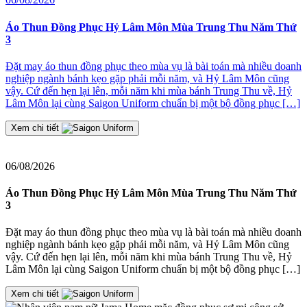
2
Áo Thun Đồng Phục Hỷ Lâm Môn Mùa Trung Thu Năm Thứ
3
Đ
Đặt may áo thun đồng phục theo mùa vụ là bài toán mà nhiều doanh
nghiệp ngành bánh kẹo gặp phải mỗi năm, và Hỷ Lâm Môn cũng
≡
vậy. Cứ đến hẹn lại lên, mỗi năm khi mùa bánh Trung Thu về, Hỷ
2
Lâm Môn lại cùng Saigon Uniform chuẩn bị một bộ đồng phục […]
J
t
Xem chi tiết
06/08/2026
Áo Thun Đồng Phục Hỷ Lâm Môn Mùa Trung Thu Năm Thứ
3
Đặt may áo thun đồng phục theo mùa vụ là bài toán mà nhiều doanh
nghiệp ngành bánh kẹo gặp phải mỗi năm, và Hỷ Lâm Môn cũng
vậy. Cứ đến hẹn lại lên, mỗi năm khi mùa bánh Trung Thu về, Hỷ
Lâm Môn lại cùng Saigon Uniform chuẩn bị một bộ đồng phục […]
Xem chi tiết