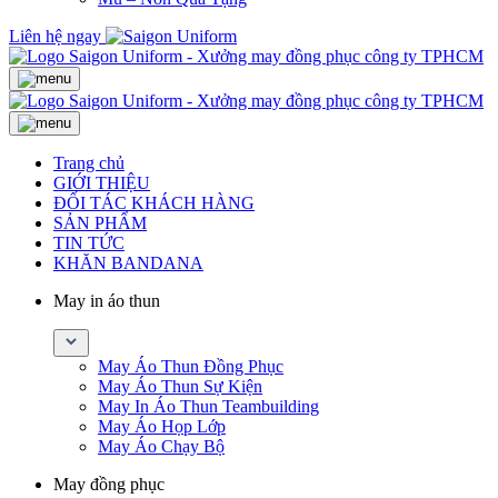
Liên hệ ngay
Trang chủ
GIỚI THIỆU
ĐỐI TÁC KHÁCH HÀNG
SẢN PHẨM
TIN TỨC
KHĂN BANDANA
May in áo thun
May Áo Thun Đồng Phục
May Áo Thun Sự Kiện
May In Áo Thun Teambuilding
May Áo Họp Lớp
May Áo Chạy Bộ
May đồng phục