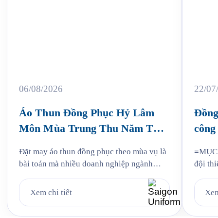
06/08/2026
22/07
Áo Thun Đồng Phục Hỷ Lâm
Đồng
Môn Mùa Trung Thu Năm Thứ
công 
3
Jam
Đặt may áo thun đồng phục theo mùa vụ là
≡MỤC L
bài toán mà nhiều doanh nghiệp ngành
đội thi
bánh kẹo gặp phải mỗi năm, và Hỷ Lâm
liệu: v
Môn cũng vậy. Cứ đến hẹn lại lên, mỗi năm
mẫu Ja
Xem chi tiết
Xem
khi mùa bánh Trung Thu về, Hỷ Lâm Môn
Quy tr
lại cùng Saigon Uniform chuẩn bị một bộ
Jama 6