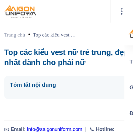
•
Trang chủ
Top các kiểu vest nữ
trẻ trung, đẹp nhất
dành cho phái nữ
Top các kiểu vest nữ trẻ trung, đẹp
nhất dành cho phái nữ
Tóm tắt nội dung
G
📧
Email
:
info@saigonuniform.com
| 📞
Hotline
: