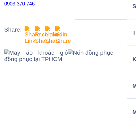
0903 370 746
Share:
T
M