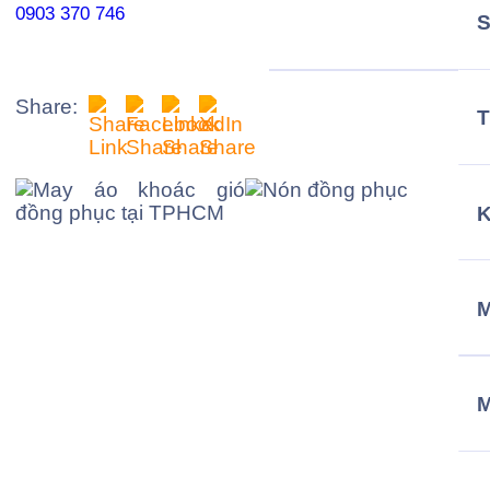
0903 370 746
Share:
T
M