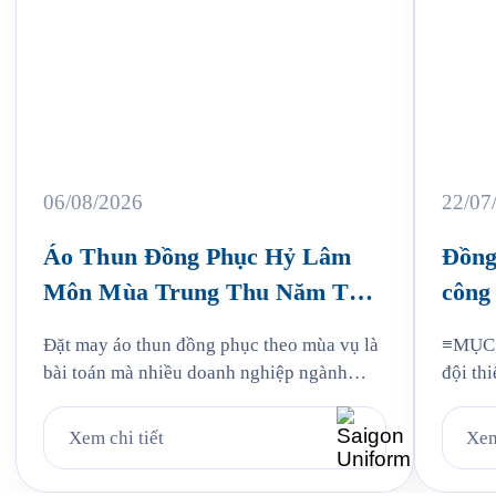
06/08/2026
22/07
Áo Thun Đồng Phục Hỷ Lâm
Đồng
Môn Mùa Trung Thu Năm Thứ
công 
3
Jam
Đặt may áo thun đồng phục theo mùa vụ là
≡MỤC L
bài toán mà nhiều doanh nghiệp ngành
đội thi
bánh kẹo gặp phải mỗi năm, và Hỷ Lâm
liệu: v
Môn cũng vậy. Cứ đến hẹn lại lên, mỗi năm
mẫu Ja
Xem chi tiết
Xem
khi mùa bánh Trung Thu về, Hỷ Lâm Môn
Quy tr
lại cùng Saigon Uniform chuẩn bị một bộ
Jama 6