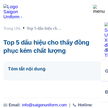
•
Trang chủ
Top 5 dấu hiệu cho
thấy đồng phục kém
chất lượng
Top 5 dấu hiệu cho thấy đồng
phục kém chất lượng
Tóm tắt nội dung
G
📧
Email
:
info@saigonuniform.com
| 📞
Hotline
: