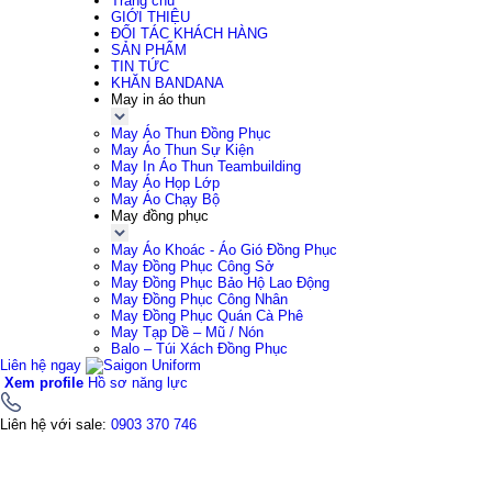
Trang chủ
GIỚI THIỆU
ĐỐI TÁC KHÁCH HÀNG
SẢN PHẨM
TIN TỨC
KHĂN BANDANA
May in áo thun
May Áo Thun Đồng Phục
May Áo Thun Sự Kiện
May In Áo Thun Teambuilding
May Áo Họp Lớp
May Áo Chạy Bộ
May đồng phục
May Áo Khoác - Áo Gió Đồng Phục
May Đồng Phục Công Sở
May Đồng Phục Bảo Hộ Lao Động
May Đồng Phục Công Nhân
May Đồng Phục Quán Cà Phê
May Tạp Dề – Mũ / Nón
Balo – Túi Xách Đồng Phục
Liên hệ ngay
Xem profile
Hồ sơ năng lực
Liên hệ với sale:
0903 370 746