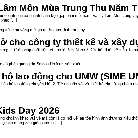
Lâm Môn Mùa Trung Thu Năm T
iều doanh nghiệp ngành bánh kẹo gặp phải mỗi năm, và Hỷ Lâm Môn cũng vậy.
 phục […]
ở cho công ty thiết kế và xây 
ng 2. Giải pháp chất liệu: vì sao là Poly Nano 3. Chi tiết thiết kế mẫu Jam
 hộ lao động cho UMW (SIME U
ảo hộ lao động chuyên biệt 2. Tiêu chuẩn vải và thiết kế cho từng nhóm nh
[…]
Kids Day 2026
g khoảnh khắc vui vẻ mà còn là cơ hội để lan tỏa hình ảnh thương hiệu th
ự hào mang đến giải pháp tư […]