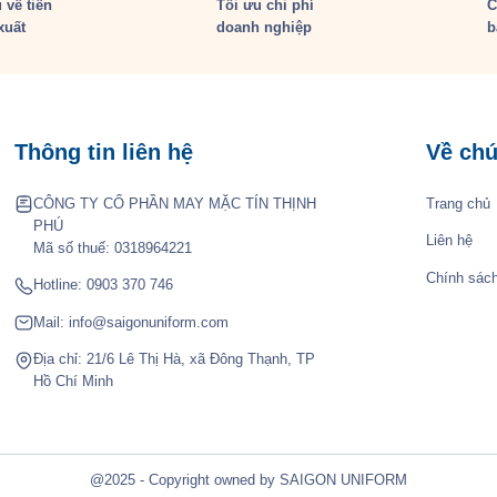
 về tiến
Tối ưu chi phí
C
xuất
doanh nghiệp
b
Thông tin liên hệ
Về chú
CÔNG TY CỔ PHẦN MAY MẶC TÍN THỊNH
Trang chủ
PHÚ
Liên hệ
Mã số thuế: 0318964221
Chính sác
Hotline:
0903 370 746
Mail:
info@saigonuniform.com
Địa chỉ: 21/6 Lê Thị Hà, xã Đông Thạnh, TP
Hồ Chí Minh
@2025 - Copyright owned by SAIGON UNIFORM