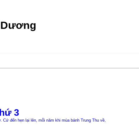
h Dương
22/07/2026
hứ 3
Đồng p
 Cứ đến hẹn lại lên, mỗi năm khi mùa bánh Trung Thu về,
≡MỤC LỤC 1. Bối 
đã thực hiện cho
Xem chi tiết