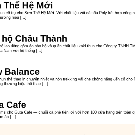
n Thế Hệ Mới
un cổ trụ cho Sơn Thế Hệ Mới. Với chất liệu vải cá sấu Poly kết hợp công n
hương hiệu […]
o hộ Châu Thành
 hộ lao động gồm áo bảo hộ và quần chất liệu kaki thun cho Công ty TNHH
ía Nam với hệ thống […]
w Balance
hun thể thao in chuyển nhiệt và nón trekking vải che chống nắng đến cổ cho
g thương hiệu thể thao […]
a Cafe
ms cho Guta Cafe — chuỗi cà phê tiện lợi với hơn 100 cửa hàng trên toàn qu
ồm áo […]