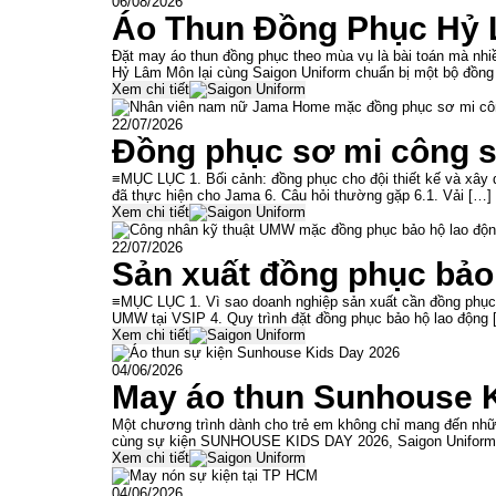
06/08/2026
Áo Thun Đồng Phục Hỷ 
Đặt may áo thun đồng phục theo mùa vụ là bài toán mà nh
Hỷ Lâm Môn lại cùng Saigon Uniform chuẩn bị một bộ đồng
Xem chi tiết
22/07/2026
Đồng phục sơ mi công s
≡MỤC LỤC 1. Bối cảnh: đồng phục cho đội thiết kế và xây dự
đã thực hiện cho Jama 6. Câu hỏi thường gặp 6.1. Vải […]
Xem chi tiết
22/07/2026
Sản xuất đồng phục bảo
≡MỤC LỤC 1. Vì sao doanh nghiệp sản xuất cần đồng phục b
UMW tại VSIP 4. Quy trình đặt đồng phục bảo hộ lao động 
Xem chi tiết
04/06/2026
May áo thun Sunhouse 
Một chương trình dành cho trẻ em không chỉ mang đến nhữn
cùng sự kiện SUNHOUSE KIDS DAY 2026, Saigon Uniform t
Xem chi tiết
04/06/2026