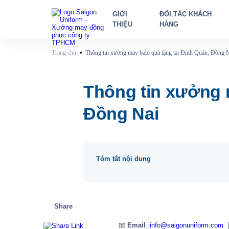
GIỚI
ĐỐI TÁC KHÁCH
THIỆU
HÀNG
•
Trang chủ
Thông tin xưởng may balo quà tặng tại Định Quán, Đồng 
Thông tin xưởng m
Đồng Nai
Tóm tắt nội dung
Share
📧
Email
:
info@saigonuniform.com
|