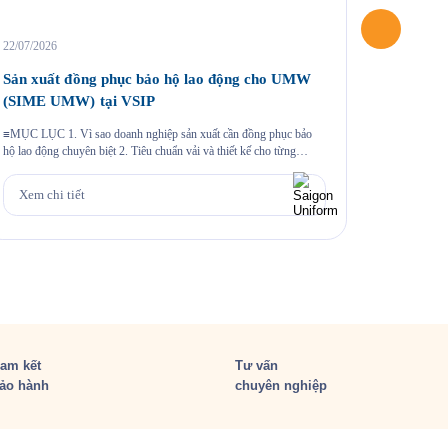
22/07/2026
04/06/2026
Sản xuất đồng phục bảo hộ lao động cho UMW
May áo 
(SIME UMW) tại VSIP
Một chương
khoảnh khắc
≡MỤC LỤC 1. Vì sao doanh nghiệp sản xuất cần đồng phục bảo
hiệu thông 
hộ lao động chuyên biệt 2. Tiêu chuẩn vải và thiết kế cho từng
cùng sự k
nhóm nhân sự 3. Case study thực tế 403 bộ đồng phục cho Công ty
Xem chi
hào mang đ
UMW tại VSIP 4. Quy trình đặt đồng phục bảo hộ lao động […]
Xem chi tiết
am kết
Tư vấn
ảo hành
chuyên nghiệp