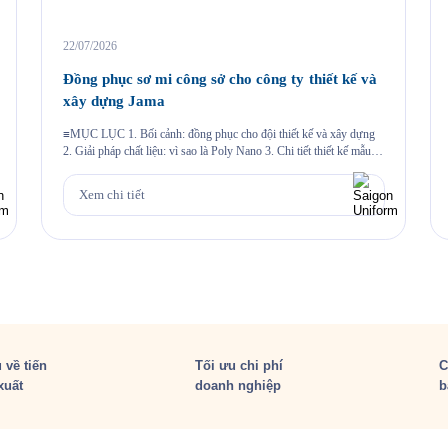
22/07/2026
Đồng phục sơ mi công sở cho công ty thiết kế và
xây dựng Jama
≡MỤC LỤC 1. Bối cảnh: đồng phục cho đội thiết kế và xây dựng
2. Giải pháp chất liệu: vì sao là Poly Nano 3. Chi tiết thiết kế mẫu
Jama 4. Đường may và chi tiết thêu 5. Quy trình Saigon Uniform đã
thực hiện cho Jama 6. Câu hỏi thường gặp 6.1. Vải […]
Xem chi tiết
 về tiến
Tối ưu chi phí
C
xuất
doanh nghiệp
b