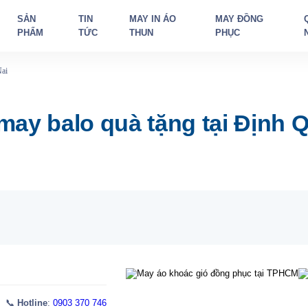
SẢN
TIN
MAY IN ÁO
MAY ĐỒNG
PHẨM
TỨC
THUN
PHỤC
Nai
ay balo quà tặng tại Định 
 📞
Hotline
:
0903 370 746