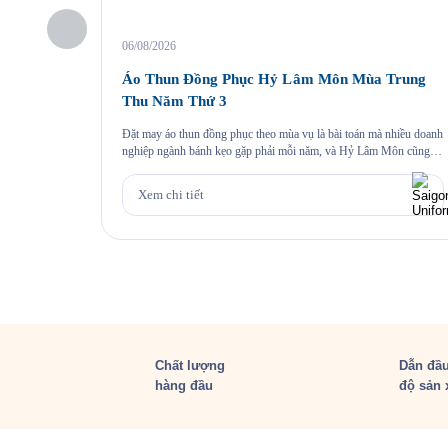
06/08/2026
Áo Thun Đồng Phục Hỷ Lâm Môn Mùa Trung
Thu Năm Thứ 3
Đặt may áo thun đồng phục theo mùa vụ là bài toán mà nhiều doanh
nghiệp ngành bánh kẹo gặp phải mỗi năm, và Hỷ Lâm Môn cũng
vậy. Cứ đến hẹn lại lên, mỗi năm khi mùa bánh Trung Thu về, Hỷ
Lâm Môn lại cùng Saigon Uniform chuẩn bị một bộ đồng phục […]
Xem chi tiết
Chất lượng
Dẫn đầu
hàng đầu
độ sản 