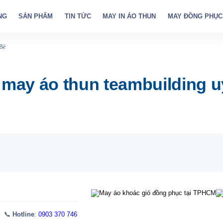
NG
SẢN PHẨM
TIN TỨC
MAY IN ÁO THUN
MAY ĐỒNG PHỤC
 Bè
 may áo thun teambuilding uy 
 📞
Hotline
:
0903 370 746