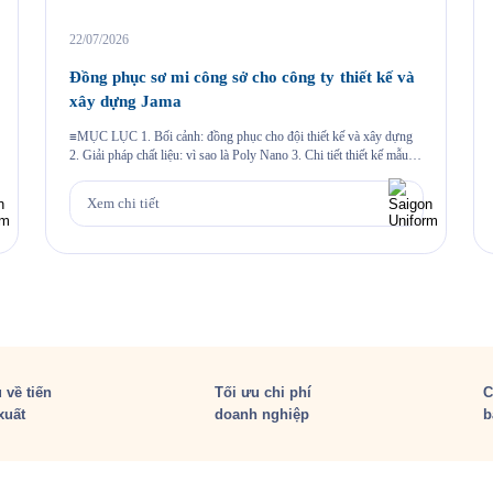
22/07/2026
Đồng phục sơ mi công sở cho công ty thiết kế và
xây dựng Jama
≡MỤC LỤC 1. Bối cảnh: đồng phục cho đội thiết kế và xây dựng
2. Giải pháp chất liệu: vì sao là Poly Nano 3. Chi tiết thiết kế mẫu
Jama 4. Đường may và chi tiết thêu 5. Quy trình Saigon Uniform đã
thực hiện cho Jama 6. Câu hỏi thường gặp 6.1. Vải […]
Xem chi tiết
 về tiến
Tối ưu chi phí
C
xuất
doanh nghiệp
b