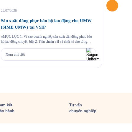
22/07/2026
04/06/2026
Sản xuất đồng phục bảo hộ lao động cho UMW
May áo 
(SIME UMW) tại VSIP
Một chương
khoảnh khắc
≡MỤC LỤC 1. Vì sao doanh nghiệp sản xuất cần đồng phục bảo
hiệu thông 
hộ lao động chuyên biệt 2. Tiêu chuẩn vải và thiết kế cho từng
cùng sự k
nhóm nhân sự 3. Case study thực tế 403 bộ đồng phục cho Công ty
Xem chi
hào mang đ
UMW tại VSIP 4. Quy trình đặt đồng phục bảo hộ lao động […]
Xem chi tiết
am kết
Tư vấn
ảo hành
chuyên nghiệp