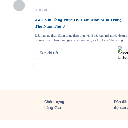
06/08/2026
Áo Thun Đồng Phục Hỷ Lâm Môn Mùa Trung
Thu Năm Thứ 3
Đặt may áo thun đồng phục theo mùa vụ là bài toán mà nhiều doanh
nghiệp ngành bánh kẹo gặp phải mỗi năm, và Hỷ Lâm Môn cũng
vậy. Cứ đến hẹn lại lên, mỗi năm khi mùa bánh Trung Thu về, Hỷ
Lâm Môn lại cùng Saigon Uniform chuẩn bị một bộ đồng phục […]
Xem chi tiết
Chất lượng
Dẫn đầu
hàng đầu
độ sản 