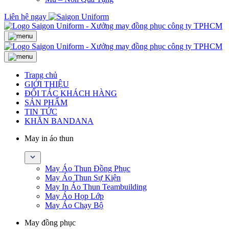
Liên hệ ngay
Trang chủ
GIỚI THIỆU
ĐỐI TÁC KHÁCH HÀNG
SẢN PHẨM
TIN TỨC
KHĂN BANDANA
May in áo thun
May Áo Thun Đồng Phục
May Áo Thun Sự Kiện
May In Áo Thun Teambuilding
May Áo Họp Lớp
May Áo Chạy Bộ
May đồng phục