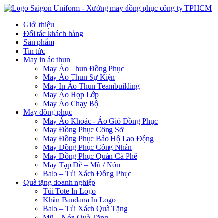
Giới thiệu
Đối tác khách hàng
Sản phẩm
Tin tức
May in áo thun
May Áo Thun Đồng Phục
May Áo Thun Sự Kiện
May In Áo Thun Teambuilding
May Áo Họp Lớp
May Áo Chạy Bộ
May đồng phục
May Áo Khoác - Áo Gió Đồng Phục
May Đồng Phục Công Sở
May Đồng Phục Bảo Hộ Lao Động
May Đồng Phục Công Nhân
May Đồng Phục Quán Cà Phê
May Tạp Dề – Mũ / Nón
Balo – Túi Xách Đồng Phục
Quà tặng doanh nghiệp
Túi Tote In Logo
Khăn Bandana In Logo
Balo – Túi Xách Quà Tặng
Mũ – Nón Quà Tặng