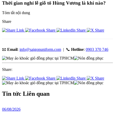
Thời gian nghỉ lễ giỗ tổ Hùng Vương là khi nào?
Tóm tắt nội dung
Share
📧
Email
:
info@saigonuniform.com
| 📞
Hotline
:
0903 370 746
Share:
Tin tức
Liên quan
06/08/2026
2