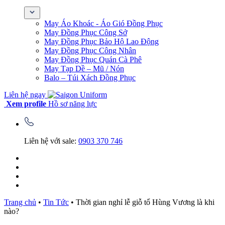
May Áo Khoác - Áo Gió Đồng Phục
May Đồng Phục Công Sở
May Đồng Phục Bảo Hộ Lao Động
May Đồng Phục Công Nhân
May Đồng Phục Quán Cà Phê
May Tạp Dề – Mũ / Nón
Balo – Túi Xách Đồng Phục
Liên hệ ngay
Xem profile
Hồ sơ năng lực
Liên hệ với sale:
0903 370 746
Trang chủ
•
Tin Tức
•
Thời gian nghỉ lễ giỗ tổ Hùng Vương là khi
nào?