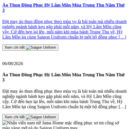
Áo Thun Đồng Phục Hỷ Lâm Môn Mùa Trung Thu Năm Thứ
3
Đ
Đặt may áo thun đồng phục theo mùa vụ là bài toán mà nhiều doanh
nghiệp ngành bánh kẹo gặp phải mỗi năm, và Hỷ Lâm Môn cũng
≡
vậy. Cứ đến hẹn lại lên, mỗi năm khi mùa bánh Trung Thu về, Hỷ
2
Lâm Môn lại cùng Saigon Uniform chuẩn bị một bộ đồng phục […]
J
t
Xem chi tiết
06/08/2026
Áo Thun Đồng Phục Hỷ Lâm Môn Mùa Trung Thu Năm Thứ
3
Đặt may áo thun đồng phục theo mùa vụ là bài toán mà nhiều doanh
nghiệp ngành bánh kẹo gặp phải mỗi năm, và Hỷ Lâm Môn cũng
vậy. Cứ đến hẹn lại lên, mỗi năm khi mùa bánh Trung Thu về, Hỷ
Lâm Môn lại cùng Saigon Uniform chuẩn bị một bộ đồng phục […]
Xem chi tiết