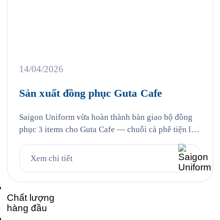
14/04/2026
Sản xuất đồng phục Guta Cafe
Saigon Uniform vừa hoàn thành bàn giao bộ đồng
phục 3 items cho Guta Cafe — chuỗi cà phê tiện lợi
với hơn 100 cửa hàng trên toàn quốc, nơi mà hàng
triệu người Việt đã quen với thói quen “dừng lại tí
Xem chi tiết
và làm ly Guta nhé!” mỗi ngày. Bộ đồng phục gồm
áo […]
Chất lượng
hàng đầu