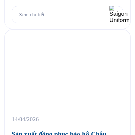
liệu vải cá sấu Poly kết hợp công nghệ in lụa sắc
nét, áo đồng phục không chỉ đảm bảo tính năng mặc
Xem chi tiết
hàng ngày mà còn trở thành công cụ nhận diện
thương hiệu […]
14/04/2026
Sản xuất đồng phục bảo hộ Châu