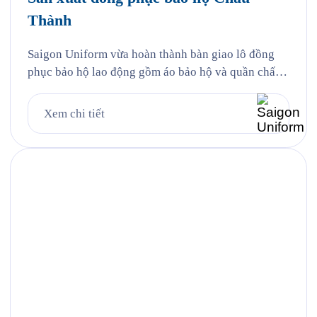
Thành
Saigon Uniform vừa hoàn thành bàn giao lô đồng
phục bảo hộ lao động gồm áo bảo hộ và quần chất
liệu kaki thun cho Công ty TNHH TMDV Xăng dầu
Châu Thành (Châu Thành Petro) — một trong
Xem chi tiết
những thương nhân phân phối xăng dầu lớn tại khu
vực phía Nam với hệ thống […]