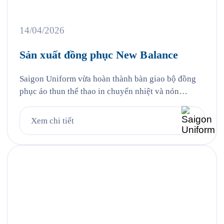
14/04/2026
Sản xuất đồng phục New Balance
Saigon Uniform vừa hoàn thành bàn giao bộ đồng
phục áo thun thể thao in chuyển nhiệt và nón
trekking vải che chống nắng đến cổ cho New
Balance Việt Nam — đại diện của thương hiệu thể
Xem chi tiết
thao Mỹ được thành lập từ năm 1906 tại Boston,
một trong những thương hiệu thể thao […]