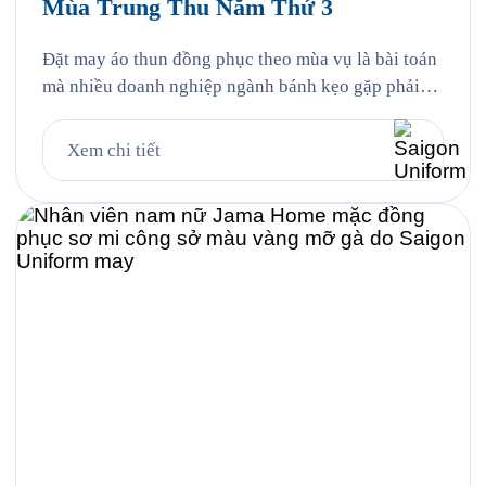
Mùa Trung Thu Năm Thứ 3
Đặt may áo thun đồng phục theo mùa vụ là bài toán
mà nhiều doanh nghiệp ngành bánh kẹo gặp phải
mỗi năm, và Hỷ Lâm Môn cũng vậy. Cứ đến hẹn lại
lên, mỗi năm khi mùa bánh Trung Thu về, Hỷ Lâm
Xem chi tiết
Môn lại cùng Saigon Uniform chuẩn bị một bộ đồng
phục […]