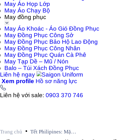
May Áo Họp Lớp
May Áo Chạy Bộ
May đồng phục
May Áo Khoác - Áo Gió Đồng Phục
May Đồng Phục Công Sở
May Đồng Phục Bảo Hộ Lao Động
May Đồng Phục Công Nhân
May Đồng Phục Quán Cà Phê
May Tạp Dề – Mũ / Nón
Balo – Túi Xách Đồng Phục
Liên hệ ngay
Xem profile
Hồ sơ năng lực
Liên hệ với sale:
0903 370 746
•
Trang chủ
Tết Philipines: Mặc
váy áo chấm bi để cả