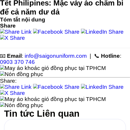
Tết Philipines: Mặc váy áo chấm bi
năm dư dả
để cả năm dư dả
Tóm tắt nội dung
Share
📧
Email
:
info@saigonuniform.com
| 📞
Hotline
:
0903 370 746
Share:
Tin tức
Liên quan