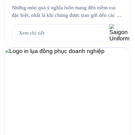
FPT Telecom
Những món quà ý nghĩa luôn mang đến niềm vui
đặc biệt, nhất là khi chúng được trao gửi đến các em
nhỏ bằng tất cả sự yêu thương và quan tâm. Nhân
dịp Quốc tế Thiếu nhi 1/6, Saigon Uniform rất vinh
Xem chi tiết
dự được đồng hành cùng FPT Telecom trong dự án
sản xuất […]