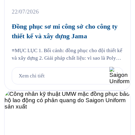
22/07/2026
Đồng phục sơ mi công sở cho công ty
thiết kế và xây dựng Jama
≡MỤC LỤC 1. Bối cảnh: đồng phục cho đội thiết kế
và xây dựng 2. Giải pháp chất liệu: vì sao là Poly
Nano 3. Chi tiết thiết kế mẫu Jama 4. Đường may và
chi tiết thêu 5. Quy trình Saigon Uniform đã thực
Xem chi tiết
hiện cho Jama 6. Câu hỏi thường gặp 6.1. Vải […]