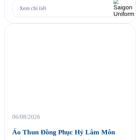
lên, mỗi năm khi mùa bánh Trung Thu về, Hỷ Lâm
Xem chi tiết
Môn lại cùng Saigon Uniform chuẩn bị một bộ đồng
phục […]
06/08/2026
Áo Thun Đồng Phục Hỷ Lâm Môn