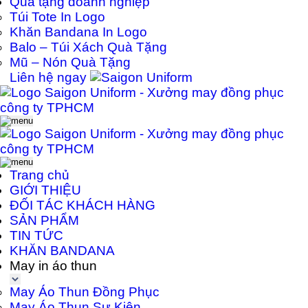
Quà tặng doanh nghiệp
Túi Tote In Logo
Khăn Bandana In Logo
Balo – Túi Xách Quà Tặng
Mũ – Nón Quà Tặng
Liên hệ ngay
Trang chủ
GIỚI THIỆU
ĐỐI TÁC KHÁCH HÀNG
SẢN PHẨM
TIN TỨC
KHĂN BANDANA
May in áo thun
May Áo Thun Đồng Phục
May Áo Thun Sự Kiện