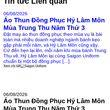
Tin tức
Liên quan
06/08/2026
Áo Thun Đồng Phục Hỷ Lâm Môn
2
Mùa Trung Thu Năm Thứ 3
Đ
Đặt may áo thun đồng phục theo mùa vụ là bài
c
toán mà nhiều doanh nghiệp ngành bánh kẹo
gặp phải mỗi năm, và Hỷ Lâm Môn cũng vậy.
Cứ đến hẹn lại lên, mỗi năm khi mùa bánh Trung
≡
Thu về, Hỷ Lâm Môn lại cùng Saigon Uniform
k
chuẩn bị một bộ đồng phục […]
P
Xem chi tiết
Đ
U
t
Xe
06/08/2026
Áo Thun Đồng Phục Hỷ Lâm Môn
Mùa Trung Thu Năm Thứ 3