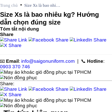
•
Trang chủ
Size Xs là bao nhiêu
kg? Hướng dẫn chọn
Size Xs là bao nhiêu kg? Hướng
đúng size
dẫn chọn đúng size
Tóm tắt nội dung
Share
📧
Email
:
info@saigonuniform.com
| 📞
Hotline
:
0903 370 746
Share: