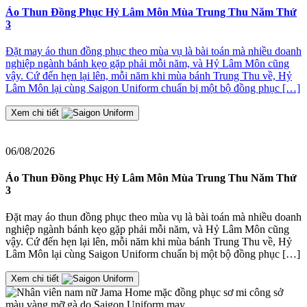
Áo Thun Đồng Phục Hỷ Lâm Môn Mùa Trung Thu Năm Thứ
3
Đ
Đặt may áo thun đồng phục theo mùa vụ là bài toán mà nhiều doanh
nghiệp ngành bánh kẹo gặp phải mỗi năm, và Hỷ Lâm Môn cũng
≡
vậy. Cứ đến hẹn lại lên, mỗi năm khi mùa bánh Trung Thu về, Hỷ
2
Lâm Môn lại cùng Saigon Uniform chuẩn bị một bộ đồng phục […]
J
t
Xem chi tiết
06/08/2026
Áo Thun Đồng Phục Hỷ Lâm Môn Mùa Trung Thu Năm Thứ
3
Đặt may áo thun đồng phục theo mùa vụ là bài toán mà nhiều doanh
nghiệp ngành bánh kẹo gặp phải mỗi năm, và Hỷ Lâm Môn cũng
vậy. Cứ đến hẹn lại lên, mỗi năm khi mùa bánh Trung Thu về, Hỷ
Lâm Môn lại cùng Saigon Uniform chuẩn bị một bộ đồng phục […]
Xem chi tiết