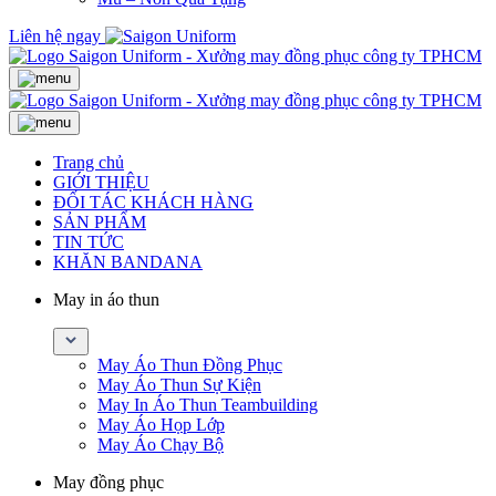
Liên hệ ngay
Trang chủ
GIỚI THIỆU
ĐỐI TÁC KHÁCH HÀNG
SẢN PHẨM
TIN TỨC
KHĂN BANDANA
May in áo thun
May Áo Thun Đồng Phục
May Áo Thun Sự Kiện
May In Áo Thun Teambuilding
May Áo Họp Lớp
May Áo Chạy Bộ
May đồng phục