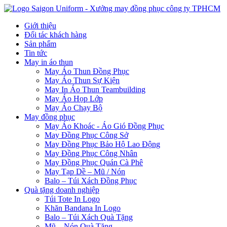
Giới thiệu
Đối tác khách hàng
Sản phẩm
Tin tức
May in áo thun
May Áo Thun Đồng Phục
May Áo Thun Sự Kiện
May In Áo Thun Teambuilding
May Áo Họp Lớp
May Áo Chạy Bộ
May đồng phục
May Áo Khoác - Áo Gió Đồng Phục
May Đồng Phục Công Sở
May Đồng Phục Bảo Hộ Lao Động
May Đồng Phục Công Nhân
May Đồng Phục Quán Cà Phê
May Tạp Dề – Mũ / Nón
Balo – Túi Xách Đồng Phục
Quà tặng doanh nghiệp
Túi Tote In Logo
Khăn Bandana In Logo
Balo – Túi Xách Quà Tặng
Mũ – Nón Quà Tặng