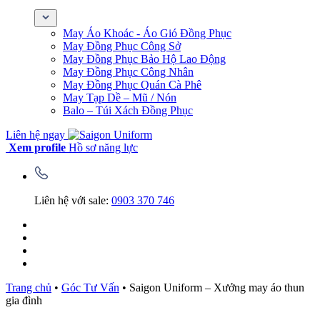
May Áo Khoác - Áo Gió Đồng Phục
May Đồng Phục Công Sở
May Đồng Phục Bảo Hộ Lao Động
May Đồng Phục Công Nhân
May Đồng Phục Quán Cà Phê
May Tạp Dề – Mũ / Nón
Balo – Túi Xách Đồng Phục
Liên hệ ngay
Xem profile
Hồ sơ năng lực
Liên hệ với sale:
0903 370 746
Trang chủ
•
Góc Tư Vấn
•
Saigon Uniform – Xưởng may áo thun
gia đình