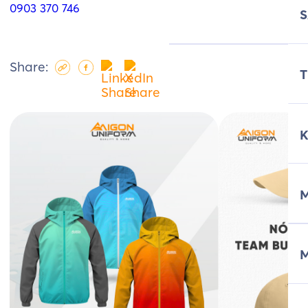
0903 370 746
Share:
T
M