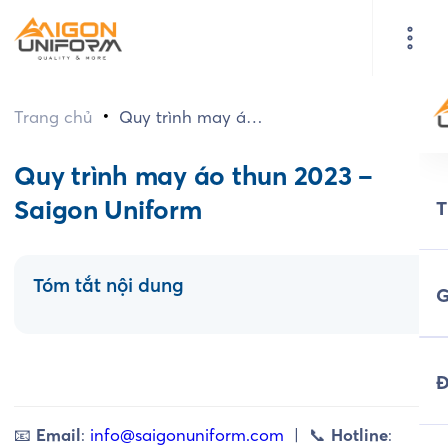
•
Trang chủ
Quy trình may áo
thun 2023 –
Saigon Uniform
Quy trình may áo thun 2023 –
Saigon Uniform
Tóm tắt nội dung
G
Đ
📧
Email
:
info@saigonuniform.com
| 📞
Hotline
: