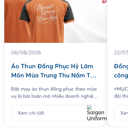
06/08/2026
22/0
Áo Thun Đồng Phục Hỷ Lâm
Đồng
Môn Mùa Trung Thu Năm Thứ
công
3
Jam
Đặt may áo thun đồng phục theo mùa
≡MỤC 
vụ là bài toán mà nhiều doanh nghiệp
đội th
ngành bánh kẹo gặp phải mỗi năm, và
chất l
Hỷ Lâm Môn cũng vậy. Cứ đến hẹn lại
thiết
Xem chi tiết
Xem
lên, mỗi năm khi mùa bánh Trung Thu
chi ti
về, Hỷ Lâm Môn lại cùng Saigon
Unifo