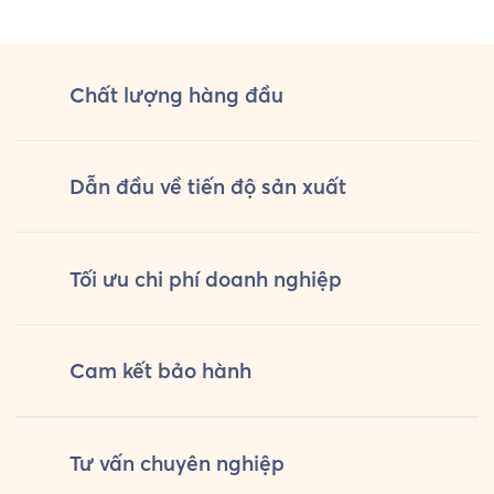
Uniform chuẩn bị một bộ đồng phục
hỏi th
[…]
Chất lượng
hàng đầu
Dẫn đầu về tiến độ sản xuất
Tối ưu chi phí doanh nghiệp
Cam kết
bảo hành
Tư vấn
chuyên nghiệp