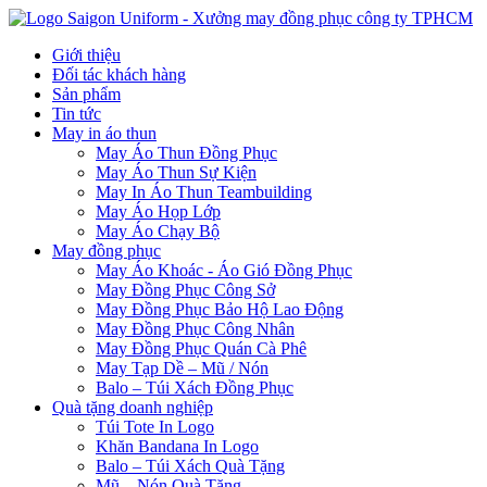
Giới thiệu
Đối tác khách hàng
Sản phẩm
Tin tức
May in áo thun
May Áo Thun Đồng Phục
May Áo Thun Sự Kiện
May In Áo Thun Teambuilding
May Áo Họp Lớp
May Áo Chạy Bộ
May đồng phục
May Áo Khoác - Áo Gió Đồng Phục
May Đồng Phục Công Sở
May Đồng Phục Bảo Hộ Lao Động
May Đồng Phục Công Nhân
May Đồng Phục Quán Cà Phê
May Tạp Dề – Mũ / Nón
Balo – Túi Xách Đồng Phục
Quà tặng doanh nghiệp
Túi Tote In Logo
Khăn Bandana In Logo
Balo – Túi Xách Quà Tặng
Mũ – Nón Quà Tặng