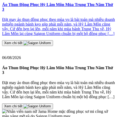
Áo Thun Đồng Phục Hỷ Lâm Môn Mùa Trung Thu Năm Thứ
3
Đ
Đặt may áo thun đồng phục theo mùa vụ là bài toán mà nhiều doanh
nghiệp ngành bánh kẹo gặp phải mỗi năm, và Hỷ Lâm Môn cũng
≡
vậy. Cứ đến hẹn lại lên, mỗi năm khi mùa bánh Trung Thu về, Hỷ
2
Lâm Môn lại cùng Saigon Uniform chuẩn bị một bộ đồng phục […]
J
t
Xem chi tiết
06/08/2026
Áo Thun Đồng Phục Hỷ Lâm Môn Mùa Trung Thu Năm Thứ
3
Đặt may áo thun đồng phục theo mùa vụ là bài toán mà nhiều doanh
nghiệp ngành bánh kẹo gặp phải mỗi năm, và Hỷ Lâm Môn cũng
vậy. Cứ đến hẹn lại lên, mỗi năm khi mùa bánh Trung Thu về, Hỷ
Lâm Môn lại cùng Saigon Uniform chuẩn bị một bộ đồng phục […]
Xem chi tiết