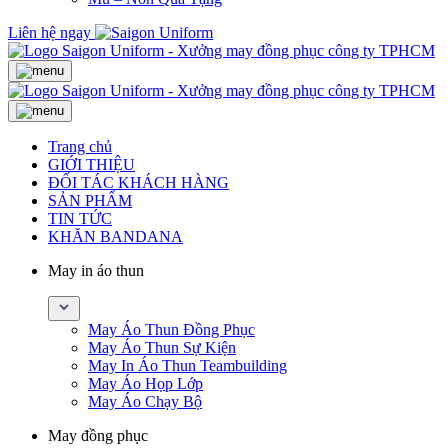
Liên hệ ngay
Trang chủ
GIỚI THIỆU
ĐỐI TÁC KHÁCH HÀNG
SẢN PHẨM
TIN TỨC
KHĂN BANDANA
May in áo thun
May Áo Thun Đồng Phục
May Áo Thun Sự Kiện
May In Áo Thun Teambuilding
May Áo Họp Lớp
May Áo Chạy Bộ
May đồng phục