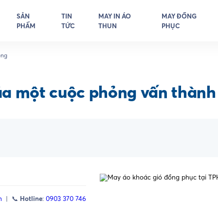
SẢN
TIN
MAY IN ÁO
MAY ĐỒNG
PHẨM
TỨC
THUN
PHỤC
ông
ủa một cuộc phỏng vấn thành
m
| 📞
Hotline
:
0903 370 746