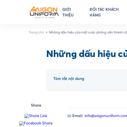
GIỚI
ĐỐI TÁC KHÁCH
THIỆU
HÀNG
•
Trang chủ
Những dấu hiệu của một cuộc phỏng vấn thành c
Những dấu hiệu c
Tóm tắt nội dung
Share
📧
Email
:
info@saigonuniform.co