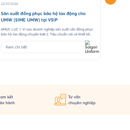
22/07/2026
04/06/20
Sản xuất đồng phục bảo hộ lao động cho
May áo 
UMW (SIME UMW) tại VSIP
Một chươn
những kho
≡MỤC LỤC 1. Vì sao doanh nghiệp sản xuất cần đồng phục
ảnh thươn
bảo hộ lao động chuyên biệt 2. Tiêu chuẩn vải và thiết kế
tượng. Đ
cho từng nhóm nhân sự 3. Case study thực tế 403 bộ đồng
Xem ch
2026, Sai
phục cho Công ty UMW tại VSIP 4. Quy trình đặt đồng
Xem chi tiết
phục bảo hộ lao động […]
am kết
Tư vấn
ảo hành
chuyên nghiệp