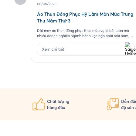
06/08/2026
Áo Thun Đồng Phục Hỷ Lâm Môn Mùa Trung
Thu Năm Thứ 3
Đặt may áo thun đồng phục theo mùa vụ là bài toán mà
nhiều doanh nghiệp ngành bánh kẹo gặp phải mỗi năm, và
Hỷ Lâm Môn cũng vậy. Cứ đến hẹn lại lên, mỗi năm khi mùa
bánh Trung Thu về, Hỷ Lâm Môn lại cùng Saigon Uniform
Xem chi tiết
chuẩn bị một bộ đồng phục […]
Chất lượng
Dẫn đầu
hàng đầu
độ sản 