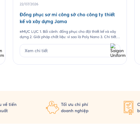
22/07/2026
Đồng phục sơ mi công sở cho công ty thiết
kế và xây dựng Jama
≡MỤC LỤC 1. Bối cảnh: đồng phục cho đội thiết kế và xây
dựng 2. Giải pháp chất liệu: vì sao là Poly Nano 3. Chi tiết
thiết kế mẫu Jama 4. Đường may và chi tiết thêu 5. Quy
trình Saigon Uniform đã thực hiện cho Jama 6. Câu hỏi
Xem chi tiết
thường gặp 6.1. Vải […]
 về tiến
Tối ưu chi phí
C
xuất
doanh nghiệp
b