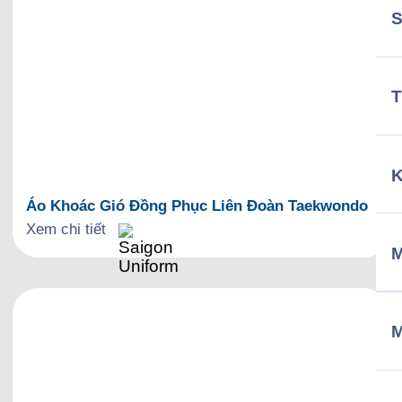
T
Áo Khoác Gió Đồng Phục Liên Đoàn Taekwondo
Xem chi tiết
M