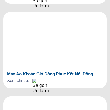
May Áo Khoác Gió Đồng Phục Kết Nối Đồng
Hương 48
Xem chi tiết