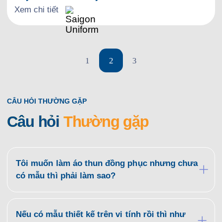
Xem chi tiết
1
2
3
CÂU HỎI THƯỜNG GẶP
Câu hỏi
Thường gặp
Tôi muốn làm áo thun đồng phục nhưng chưa
có mẫu thì phải làm sao?
Quý khách có thể tham khảo các mẫu áo đồng
phục có sẵn tại website saigonuniform.com hoặc
đến trực tiếp văn phòng Saigon Uniform tại địa chỉ
Nếu có mẫu thiết kế trên vi tính rồi thì như