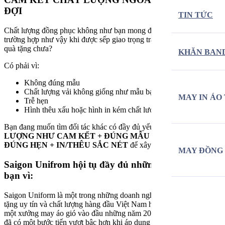
ĐỢI
TIN TỨC
Chất lượng đồng phục không như bạn mong đợi? Bạn đã từng gặp
trường hợp như vậy khi được sếp giao trọng trách đặt may áo gió
quà tặng chưa?
KHĂN BAN
Có phải vì:
Không đúng mẫu
Chất lượng vải không giống như mẫu bạn nhận được
MAY IN ÁO
Trễ hẹn
Hình thêu xấu hoặc hình in kém chất lượng
Bạn đang muốn tìm đối tác khác có đầy đủ yếu tố bạn cần:
CHẤT
LƯỢNG NHƯ CAM KẾT + ĐÚNG MẪU + LUÔN LUÔN
ĐÚNG HẸN + IN/THÊU SẮC NÉT
để xây dựng uy tín với sếp ?
MAY ĐỒNG
Saigon Unifrom hội tụ đầy đủ những yêu cầu của
bạn vì:
Saigon Uniform là một trong những doanh nghiệp may áo gió quà
tặng uy tín và chất lượng hàng đầu Việt Nam hiện nay. Tiền thân là
một xưởng may áo gió vào đầu những năm 2008. Saigon Uniform
đã có một bước tiến vượt bậc hơn khi áp dụng quy trình sản xuất