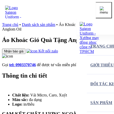
Trang chủ
•
Danh sách sản phẩm
•
Áo Khoác Gió Quà Tặng
Anglom Oil
Áo Khoác Gió Quà Tặng Anglom Oil
TRANG CH
Kết nối zalo
Nhận báo giá
Gọi
tel: 0903370746
để được tư vấn miễn phí
GIỚI THIỆU
Thông tin chi tiết
ĐỐI TÁC K
Chất liệu:
Vải Micro, Caro, Xuýt
Màu sắc:
đa dạng
SẢN PHẨM
Logo:
in/thêu
CAM KẾT CHẤT LƯỢNG NGOÀI SỰ MONG