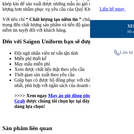
khép kín để sản xuất được những mẫu áo gió quà tặng đẹp hơn, chất
Liên hệ ngay
lượng hơn nhằm phục vụ yêu cầu của Quý Khách Hàng.
Với tiêu chí
“ Chất lượng tạo niềm tin ”
chúng tôi đặc biệt chú
trọng đến chất lượng sản phẩm và tiến độ giao hàng nhằm tạo được
XE
niềm tin tuyệt đối với khách hàng.
Hồ s
Đến với Saigon Uniform bạn sẽ được:
Liên hệ 
Đội ngũ nhân viên tư vấn tận tình
Miễn phí thiết kế
May mẫu miễn phí
Xem được chất liệu thật theo yêu cầu
Thời gian sản xuất theo yêu cầu
Giúp bạn có được bộ đồng phục với chất lượng tuyệt vời
nhất, phù hợp với ngân sách của doanh nghiệp bạn
>>>> Xem ngay
May áo gió đồng phục công ty
Grab
được chúng tôi chọn lọc tại đây để bạn dễ
dàng lựa chọn!
Sản phẩm liên quan