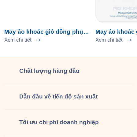
May áo khoác gió đồng phục
May áo khoác 
Aeon Mall Tân Phú
Xem chi tiết
Tap Food
Xem chi tiết
Chất lượng
hàng đầu
Dẫn đầu về tiến độ sản xuất
Tối ưu chi phí doanh nghiệp