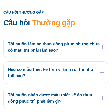
CÂU HỎI THƯỜNG GẶP
Câu hỏi
Thường gặp
Tôi muốn làm áo thun đồng phục nhưng chưa
có mẫu thì phải làm sao?
Quý khách có thể tham khảo các mẫu áo đồng
phục có sẵn tại website saigonuniform.com hoặc
đến trực tiếp văn phòng Saigon Uniform tại địa chỉ
Nếu có mẫu thiết kế trên vi tính rồi thì như
21/6 Lê Thị Hà, Thới Tam Thôn, Hóc Môn để lựa
thế nào?
chọn cho mình một mẫu áo thun đồng phục.
Bộ phận thiết kế của Saigon Uniform sẽ kiểm tra
mẫu của Quý khách có phù hợp về kỹ thuật in áo
thun đồng phục không? Nếu duyệt mẫu chúng tôi sẽ
Tôi muốn nhận được mẫu thiết kế áo thun
tiến hành ký kết hợp đồng và sản xuất hàng loạt
đồng phục thì phải làm gì?
trong thời gian phù hợp.
Saigon Uniform làm việc theo Quy trình bao gồm