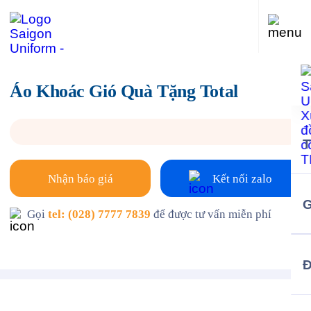
Áo Khoác Gió Quà Tặng Total
Nhận báo giá
Kết nối zalo
G
Gọi
tel: (028) 7777 7839
để được tư vấn miễn phí