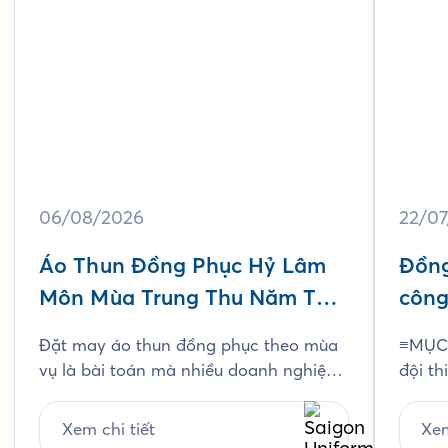
06/08/2026
22/0
Áo Thun Đồng Phục Hỷ Lâm
Đồng
Môn Mùa Trung Thu Năm Thứ
công
3
Jam
Đặt may áo thun đồng phục theo mùa
≡MỤC 
vụ là bài toán mà nhiều doanh nghiệp
đội th
ngành bánh kẹo gặp phải mỗi năm, và
chất l
Hỷ Lâm Môn cũng vậy. Cứ đến hẹn lại
thiết
Xem chi tiết
Xem
lên, mỗi năm khi mùa bánh Trung Thu
chi ti