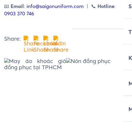
📧
Email
:
info@saigonuniform.com
| 📞
Hotline
:
0903 370 746
T
Share:
M