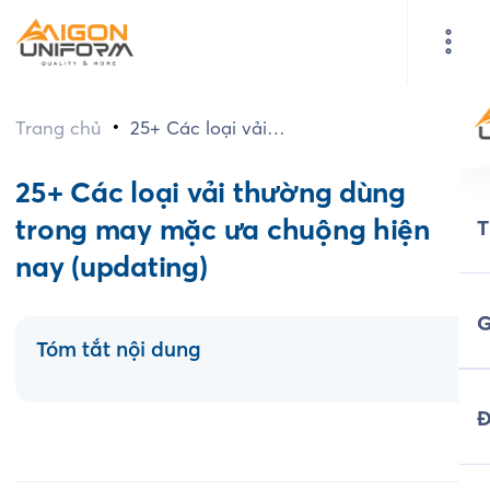
•
Trang chủ
25+ Các loại vải
thường dùng trong
may mặc ưa
25+ Các loại vải thường dùng
chuộng hiện nay
trong may mặc ưa chuộng hiện
(updating)
nay (updating)
G
Tóm tắt nội dung
Đ