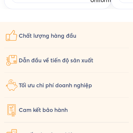
về, Hỷ Lâm Môn lại cùng Saigon
Unifo
Uniform chuẩn bị một bộ đồng phục
hỏi th
[…]
Chất lượng
hàng đầu
Dẫn đầu về tiến độ sản xuất
Tối ưu chi phí doanh nghiệp
Cam kết
bảo hành