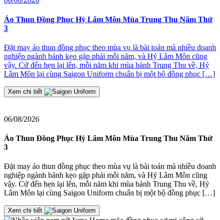
2
Áo Thun Đồng Phục Hỷ Lâm Môn Mùa Trung Thu Năm Thứ
3
Đ
Đặt may áo thun đồng phục theo mùa vụ là bài toán mà nhiều doanh
nghiệp ngành bánh kẹo gặp phải mỗi năm, và Hỷ Lâm Môn cũng
≡
vậy. Cứ đến hẹn lại lên, mỗi năm khi mùa bánh Trung Thu về, Hỷ
2
Lâm Môn lại cùng Saigon Uniform chuẩn bị một bộ đồng phục […]
J
t
Xem chi tiết
06/08/2026
Áo Thun Đồng Phục Hỷ Lâm Môn Mùa Trung Thu Năm Thứ
3
Đặt may áo thun đồng phục theo mùa vụ là bài toán mà nhiều doanh
nghiệp ngành bánh kẹo gặp phải mỗi năm, và Hỷ Lâm Môn cũng
vậy. Cứ đến hẹn lại lên, mỗi năm khi mùa bánh Trung Thu về, Hỷ
Lâm Môn lại cùng Saigon Uniform chuẩn bị một bộ đồng phục […]
Xem chi tiết