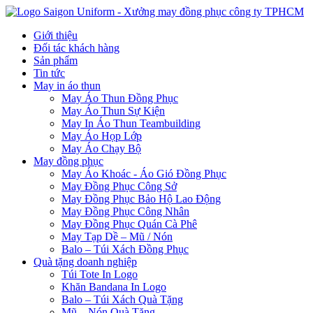
Giới thiệu
Đối tác khách hàng
Sản phẩm
Tin tức
May in áo thun
May Áo Thun Đồng Phục
May Áo Thun Sự Kiện
May In Áo Thun Teambuilding
May Áo Họp Lớp
May Áo Chạy Bộ
May đồng phục
May Áo Khoác - Áo Gió Đồng Phục
May Đồng Phục Công Sở
May Đồng Phục Bảo Hộ Lao Động
May Đồng Phục Công Nhân
May Đồng Phục Quán Cà Phê
May Tạp Dề – Mũ / Nón
Balo – Túi Xách Đồng Phục
Quà tặng doanh nghiệp
Túi Tote In Logo
Khăn Bandana In Logo
Balo – Túi Xách Quà Tặng
Mũ – Nón Quà Tặng