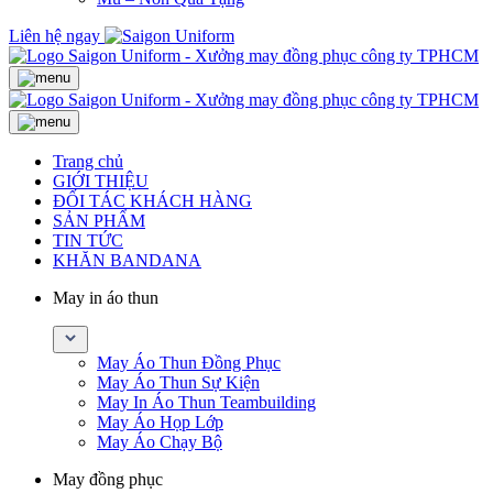
Liên hệ ngay
Trang chủ
GIỚI THIỆU
ĐỐI TÁC KHÁCH HÀNG
SẢN PHẨM
TIN TỨC
KHĂN BANDANA
May in áo thun
May Áo Thun Đồng Phục
May Áo Thun Sự Kiện
May In Áo Thun Teambuilding
May Áo Họp Lớp
May Áo Chạy Bộ
May đồng phục