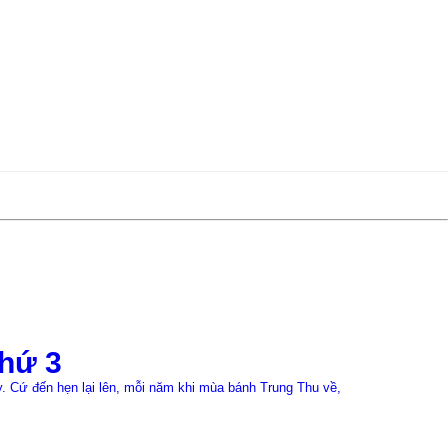
22/07/2026
hứ 3
Đồng p
 Cứ đến hẹn lại lên, mỗi năm khi mùa bánh Trung Thu về,
≡MỤC LỤC 1. Bối 
đã thực hiện cho
Xem chi tiết