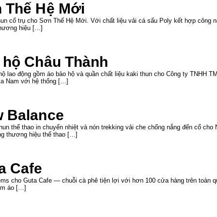
n Thế Hệ Mới
un cổ trụ cho Sơn Thế Hệ Mới. Với chất liệu vải cá sấu Poly kết hợp công n
hương hiệu […]
o hộ Châu Thành
 hộ lao động gồm áo bảo hộ và quần chất liệu kaki thun cho Công ty TNHH
ía Nam với hệ thống […]
w Balance
hun thể thao in chuyển nhiệt và nón trekking vải che chống nắng đến cổ cho
g thương hiệu thể thao […]
a Cafe
ms cho Guta Cafe — chuỗi cà phê tiện lợi với hơn 100 cửa hàng trên toàn qu
ồm áo […]