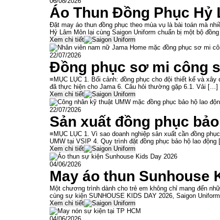
06/08/2026
Áo Thun Đồng Phục Hỷ 
Đặt may áo thun đồng phục theo mùa vụ là bài toán mà nh
Hỷ Lâm Môn lại cùng Saigon Uniform chuẩn bị một bộ đồng
Xem chi tiết
22/07/2026
Đồng phục sơ mi công s
≡MỤC LỤC 1. Bối cảnh: đồng phục cho đội thiết kế và xây dự
đã thực hiện cho Jama 6. Câu hỏi thường gặp 6.1. Vải […]
Xem chi tiết
22/07/2026
Sản xuất đồng phục bảo
≡MỤC LỤC 1. Vì sao doanh nghiệp sản xuất cần đồng phục b
UMW tại VSIP 4. Quy trình đặt đồng phục bảo hộ lao động 
Xem chi tiết
04/06/2026
May áo thun Sunhouse 
Một chương trình dành cho trẻ em không chỉ mang đến nhữn
cùng sự kiện SUNHOUSE KIDS DAY 2026, Saigon Uniform t
Xem chi tiết
04/06/2026