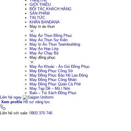
Trang chủ
GIỚI THIỆU
ĐỐI TÁC KHÁCH HÀNG
SẢN PHẨM
TIN TỨC
KHĂN BANDANA
May in áo thun
May Áo Thun Đồng Phục
May Áo Thun Sự Kiện
May In Áo Thun Teambuilding
May Áo Họp Lớp
May Áo Chạy Bộ
May đồng phục
May Áo Khoác - Áo Gió Đồng Phục
May Đồng Phục Công Sở
May Đồng Phục Bảo Hộ Lao Động
May Đồng Phục Công Nhân
May Đồng Phục Quán Cà Phê
May Tạp Dề – Mũ / Nón
Balo – Túi Xách Đồng Phục
Liên hệ ngay
Xem profile
Hồ sơ năng lực
Liên hệ với sale:
0903 370 746