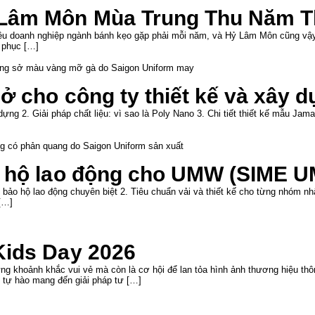
Lâm Môn Mùa Trung Thu Năm T
iều doanh nghiệp ngành bánh kẹo gặp phải mỗi năm, và Hỷ Lâm Môn cũng vậy.
 phục […]
ở cho công ty thiết kế và xây 
ng 2. Giải pháp chất liệu: vì sao là Poly Nano 3. Chi tiết thiết kế mẫu Jam
 hộ lao động cho UMW (SIME U
ảo hộ lao động chuyên biệt 2. Tiêu chuẩn vải và thiết kế cho từng nhóm nh
[…]
Kids Day 2026
g khoảnh khắc vui vẻ mà còn là cơ hội để lan tỏa hình ảnh thương hiệu th
ự hào mang đến giải pháp tư […]