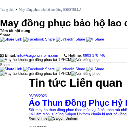
•
Trang chủ
May đồng phục bảo hộ lao động ESESTELLA
May đồng phục bảo hộ la
Tóm tắt nội dung
Share
📧
Email
:
info@saigonuniform.com
| 📞
Hotline
:
0903 370 746
Share:
Tin tức
Liên quan
06/08/2026
Áo Thun Đồng Phục Hỷ 
Đặt may áo thun đồng phục theo mùa vụ là bài toán mà nh
Hỷ Lâm Môn lại cùng Saigon Uniform chuẩn bị một bộ đồng
Xem chi tiết