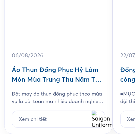
06/08/2026
22/0
Áo Thun Đồng Phục Hỷ Lâm
Đồng
Môn Mùa Trung Thu Năm Thứ
công
3
Jam
Đặt may áo thun đồng phục theo mùa
≡MỤC 
vụ là bài toán mà nhiều doanh nghiệp
đội th
ngành bánh kẹo gặp phải mỗi năm, và
chất l
Hỷ Lâm Môn cũng vậy. Cứ đến hẹn lại
thiết
Xem chi tiết
Xem
lên, mỗi năm khi mùa bánh Trung Thu
chi ti
về, Hỷ Lâm Môn lại cùng Saigon
Unifo