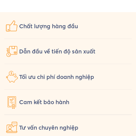
Uniform chuẩn bị một bộ đồng phục
hỏi th
[…]
Chất lượng
hàng đầu
Dẫn đầu về tiến độ sản xuất
Tối ưu chi phí doanh nghiệp
Cam kết
bảo hành
Tư vấn
chuyên nghiệp