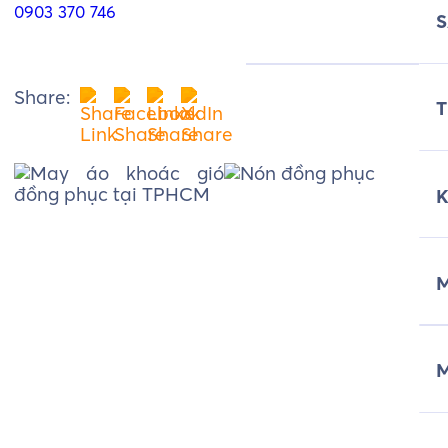
0903 370 746
Share:
T
M