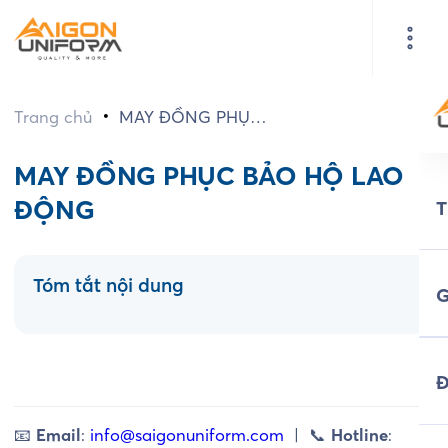
•
Trang chủ
MAY ĐỒNG PHỤC
BẢO HỘ LAO
ĐỘNG
MAY ĐỒNG PHỤC BẢO HỘ LAO
ĐỘNG
Tóm tắt nội dung
G
Đ
📧
Email
:
info@saigonuniform.com
| 📞
Hotline
: