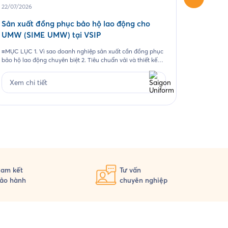
22/07/2026
04/06/20
Sản xuất đồng phục bảo hộ lao động cho
May áo 
UMW (SIME UMW) tại VSIP
Một chươn
những kho
≡MỤC LỤC 1. Vì sao doanh nghiệp sản xuất cần đồng phục
ảnh thươn
bảo hộ lao động chuyên biệt 2. Tiêu chuẩn vải và thiết kế
tượng. Đ
cho từng nhóm nhân sự 3. Case study thực tế 403 bộ đồng
Xem ch
2026, Sai
phục cho Công ty UMW tại VSIP 4. Quy trình đặt đồng
Xem chi tiết
phục bảo hộ lao động […]
am kết
Tư vấn
ảo hành
chuyên nghiệp