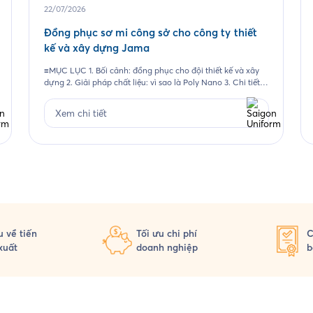
22/07/2026
Đồng phục sơ mi công sở cho công ty thiết
kế và xây dựng Jama
≡MỤC LỤC 1. Bối cảnh: đồng phục cho đội thiết kế và xây
dựng 2. Giải pháp chất liệu: vì sao là Poly Nano 3. Chi tiết
thiết kế mẫu Jama 4. Đường may và chi tiết thêu 5. Quy
trình Saigon Uniform đã thực hiện cho Jama 6. Câu hỏi
Xem chi tiết
thường gặp 6.1. Vải […]
 về tiến
Tối ưu chi phí
C
xuất
doanh nghiệp
b