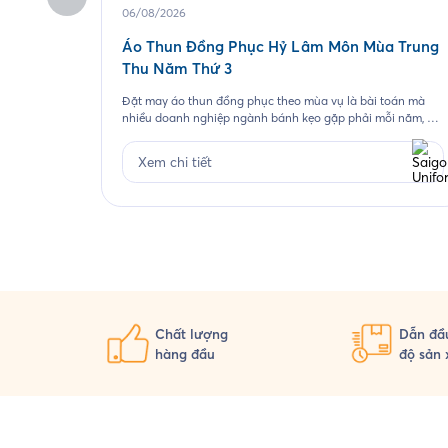
06/08/2026
Áo Thun Đồng Phục Hỷ Lâm Môn Mùa Trung
Thu Năm Thứ 3
Đặt may áo thun đồng phục theo mùa vụ là bài toán mà
nhiều doanh nghiệp ngành bánh kẹo gặp phải mỗi năm, và
Hỷ Lâm Môn cũng vậy. Cứ đến hẹn lại lên, mỗi năm khi mùa
bánh Trung Thu về, Hỷ Lâm Môn lại cùng Saigon Uniform
Xem chi tiết
chuẩn bị một bộ đồng phục […]
Chất lượng
Dẫn đầu
hàng đầu
độ sản 