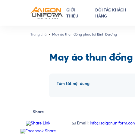
GIỚI
ĐỐI TÁC KHÁCH
THIỆU
HÀNG
•
Trang chủ
May áo thun đồng phục tại Bình Dương
May áo thun đồng 
Tóm tắt nội dung
Share
📧
Email
:
info@saigonuniform.co