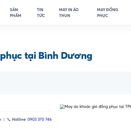
SẢN
TIN
MAY IN ÁO
MAY ĐỒNG
PHẨM
TỨC
THUN
PHỤC
phục tại Bình Dương
m
| 📞
Hotline
:
0903 370 746