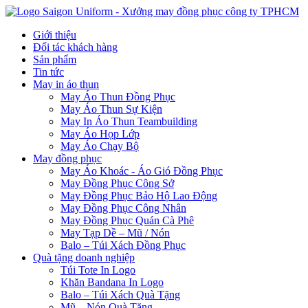
Giới thiệu
Đối tác khách hàng
Sản phẩm
Tin tức
May in áo thun
May Áo Thun Đồng Phục
May Áo Thun Sự Kiện
May In Áo Thun Teambuilding
May Áo Họp Lớp
May Áo Chạy Bộ
May đồng phục
May Áo Khoác - Áo Gió Đồng Phục
May Đồng Phục Công Sở
May Đồng Phục Bảo Hộ Lao Động
May Đồng Phục Công Nhân
May Đồng Phục Quán Cà Phê
May Tạp Dề – Mũ / Nón
Balo – Túi Xách Đồng Phục
Quà tặng doanh nghiệp
Túi Tote In Logo
Khăn Bandana In Logo
Balo – Túi Xách Quà Tặng
Mũ – Nón Quà Tặng