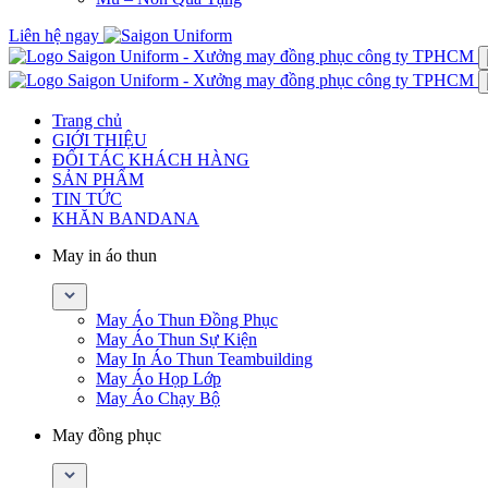
Liên hệ ngay
Trang chủ
GIỚI THIỆU
ĐỐI TÁC KHÁCH HÀNG
SẢN PHẨM
TIN TỨC
KHĂN BANDANA
May in áo thun
May Áo Thun Đồng Phục
May Áo Thun Sự Kiện
May In Áo Thun Teambuilding
May Áo Họp Lớp
May Áo Chạy Bộ
May đồng phục