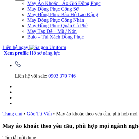
May Áo Khoác - Áo Gió Đồng Phục
May Đồng Phục Công Sở
May Đồng Phục Bảo Hộ Lao Động
May Đồng Phục Công Nhân
May Đồng Phục Quán Cà Phê
May Tạp Dề – Mũ / Nón
Balo – Túi Xách Đồng Phục
Liên hệ ngay
Xem profile
Hồ sơ năng lực
Liên hệ với sale:
0903 370 746
Trang chủ
•
Góc Tư Vấn
•
May áo khoác theo yêu cầu, phù hợp mọi
May áo khoác theo yêu cầu, phù hợp mọi ngành ngh
Tóm tắt nội dung