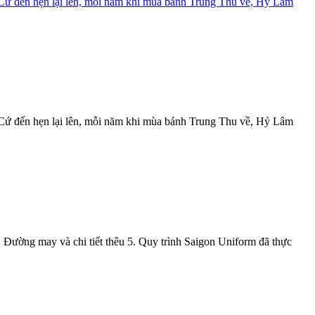
Cứ đến hẹn lại lên, mỗi năm khi mùa bánh Trung Thu về, Hỷ Lâm
≡
h
Cứ đến hẹn lại lên, mỗi năm khi mùa bánh Trung Thu về, Hỷ Lâm
. Đường may và chi tiết thêu 5. Quy trình Saigon Uniform đã thực