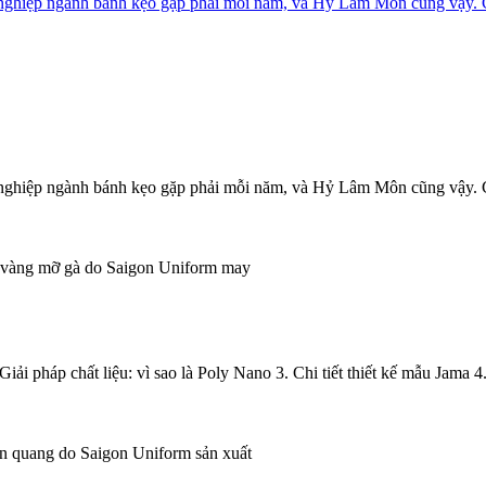
 nghiệp ngành bánh kẹo gặp phải mỗi năm, và Hỷ Lâm Môn cũng vậy. 
 nghiệp ngành bánh kẹo gặp phải mỗi năm, và Hỷ Lâm Môn cũng vậy. 
i pháp chất liệu: vì sao là Poly Nano 3. Chi tiết thiết kế mẫu Jama 4