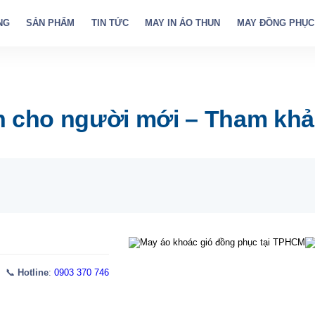
NG
SẢN PHẨM
TIN TỨC
MAY IN ÁO THUN
MAY ĐỒNG PHỤC
h cho người mới – Tham khả
 📞
Hotline
:
0903 370 746