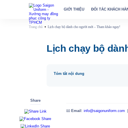
GIỚI THIỆU
ĐỐI TÁC KHÁCH HÀ
•
Trang chủ
Lịch chạy bộ dành cho người mới – Tham khảo ngay!
Lịch chạy bộ dàn
Tóm tắt nội dung
Share
📧
Email
:
info@saigonuniform.com
|