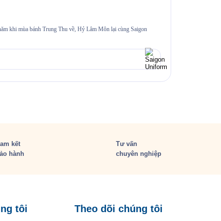
Đồng phục s
i năm khi mùa bánh Trung Thu về, Hỷ Lâm Môn lại cùng Saigon
≡MỤC LỤC 1. Bối 
thường gặp 6.1.
Xem chi tiế
am kết
Tư vấn
ảo hành
chuyên nghiệp
ng tôi
Theo dõi chúng tôi