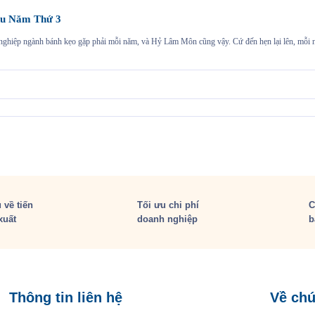
u Năm Thứ 3
h nghiệp ngành bánh kẹo gặp phải mỗi năm, và Hỷ Lâm Môn cũng vậy. Cứ đến hẹn lại lên, mỗ
 về tiến
Tối ưu chi phí
C
xuất
doanh nghiệp
b
Thông tin liên hệ
Về chú