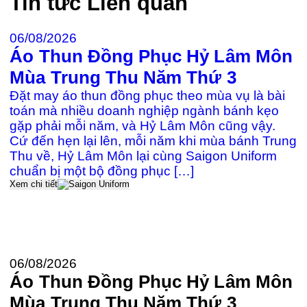
Tin tức
Liên quan
06/08/2026
Áo Thun Đồng Phục Hỷ Lâm Môn
2
Mùa Trung Thu Năm Thứ 3
Đ
Đặt may áo thun đồng phục theo mùa vụ là bài
c
toán mà nhiều doanh nghiệp ngành bánh kẹo
gặp phải mỗi năm, và Hỷ Lâm Môn cũng vậy.
Cứ đến hẹn lại lên, mỗi năm khi mùa bánh Trung
≡
Thu về, Hỷ Lâm Môn lại cùng Saigon Uniform
k
chuẩn bị một bộ đồng phục […]
P
Xem chi tiết
Đ
U
t
Xe
06/08/2026
Áo Thun Đồng Phục Hỷ Lâm Môn
Mùa Trung Thu Năm Thứ 3