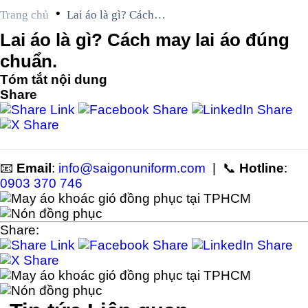
•
Trang chủ
Lai áo là gì? Cách
may lai áo đúng
Lai áo là gì? Cách may lai áo đúng
chuẩn.
chuẩn.
Tóm tắt nội dung
Share
📧
Email
:
info@saigonuniform.com
| 📞
Hotline
:
0903 370 746
Share: