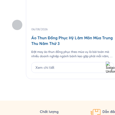
06/08/2026
Áo Thun Đồng Phục Hỷ Lâm Môn Mùa Trung
Thu Năm Thứ 3
Đặt may áo thun đồng phục theo mùa vụ là bài toán mà
nhiều doanh nghiệp ngành bánh kẹo gặp phải mỗi năm, và
Hỷ Lâm Môn cũng vậy. Cứ đến hẹn lại lên, mỗi năm khi mùa
bánh Trung Thu về, Hỷ Lâm Môn lại cùng Saigon Uniform
Xem chi tiết
chuẩn bị một bộ đồng phục […]
Chất lượng
Dẫn đầu