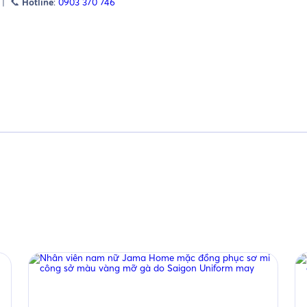
| 📞
Hotline
:
0903 370 746