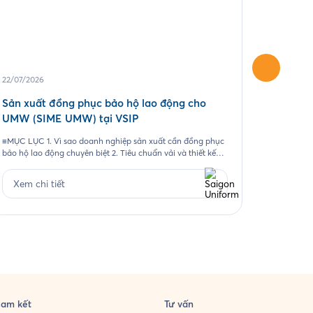
22/07/2026
04/06/20
Sản xuất đồng phục bảo hộ lao động cho
May áo 
UMW (SIME UMW) tại VSIP
Một chươn
những kho
≡MỤC LỤC 1. Vì sao doanh nghiệp sản xuất cần đồng phục
ảnh thươn
bảo hộ lao động chuyên biệt 2. Tiêu chuẩn vải và thiết kế
tượng. Đ
cho từng nhóm nhân sự 3. Case study thực tế 403 bộ đồng
Xem ch
2026, Sai
phục cho Công ty UMW tại VSIP 4. Quy trình đặt đồng
Xem chi tiết
phục bảo hộ lao động […]
am kết
Tư vấn