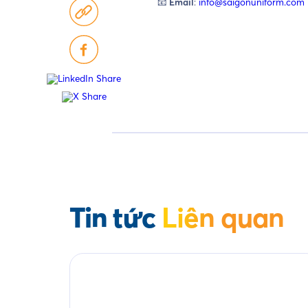
📧
Email
:
info@saigonuniform.com
Tin tức
Liên quan