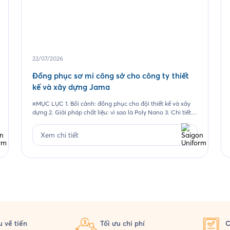
22/07/2026
Đồng phục sơ mi công sở cho công ty thiết
kế và xây dựng Jama
≡MỤC LỤC 1. Bối cảnh: đồng phục cho đội thiết kế và xây
dựng 2. Giải pháp chất liệu: vì sao là Poly Nano 3. Chi tiết
thiết kế mẫu Jama 4. Đường may và chi tiết thêu 5. Quy
trình Saigon Uniform đã thực hiện cho Jama 6. Câu hỏi
Xem chi tiết
thường gặp 6.1. Vải […]
 về tiến
Tối ưu chi phí
C