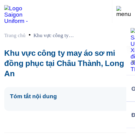
•
Trang chủ
Khu vực công ty
may áo sơ mi đồng
phục tại Châu
Khu vực công ty may áo sơ mi
Thành, Long An
đồng phục tại Châu Thành, Long
An
G
Tóm tắt nội dung