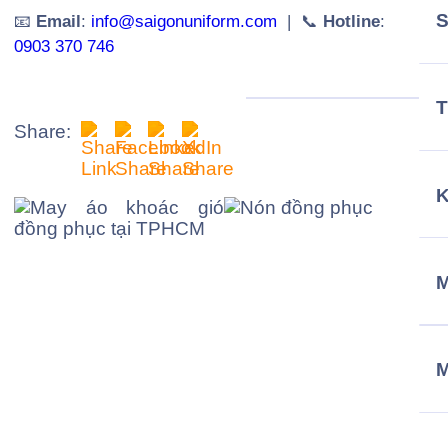
📧
Email
:
info@saigonuniform.com
| 📞
Hotline
:
0903 370 746
T
Share:
M