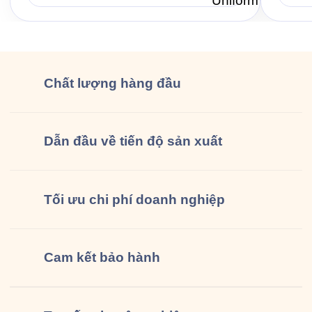
lại cùng Saigon Uniform chuẩn bị một bộ
Jama 6
đồng phục […]
Chất lượng
hàng đầu
Dẫn đầu về tiến độ sản xuất
Tối ưu chi phí doanh nghiệp
Cam kết
bảo hành