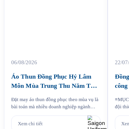
06/08/2026
22/07
Áo Thun Đồng Phục Hỷ Lâm
Đồng
Môn Mùa Trung Thu Năm Thứ
công 
3
Jam
Đặt may áo thun đồng phục theo mùa vụ là
≡MỤC L
bài toán mà nhiều doanh nghiệp ngành
đội thi
bánh kẹo gặp phải mỗi năm, và Hỷ Lâm
liệu: v
Môn cũng vậy. Cứ đến hẹn lại lên, mỗi năm
mẫu Ja
Xem chi tiết
Xem
khi mùa bánh Trung Thu về, Hỷ Lâm Môn
Quy tr