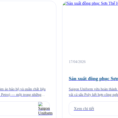
17/04/2026
Sản xuất đồng phục Sơ
m áo bảo hộ và quần chất liệu
Saigon Uniform vừa hoàn thành b
Petro) — một trong những
vải cá sấu Poly kết hợp công ng
[…]
ngày mà còn trở thành công cụ 
Xem chi tiết