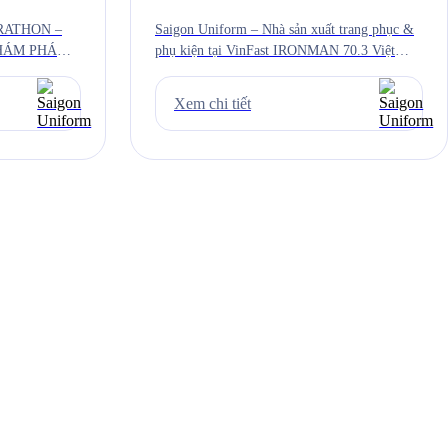
RATHON –
Saigon Uniform – Nhà sản xuất trang phục &
KHÁM PHÁ
phụ kiện tại VinFast IRONMAN 70.3 Việt
g nguyên
Nam 2024. Là thương hiệu sản xuất áo đấu
Châu Đức, tỉnh
cho hàng loạt các giải marathon chuyên nghiệp
Xem chi tiết
ệt độ quanh
tại Việt Nam, Saigon Uniform với mục tiêu
ào sáng sớm,
mang đến những sản phẩm chất lượng cùng
 […]
các tính năng vượt trội giúp […]