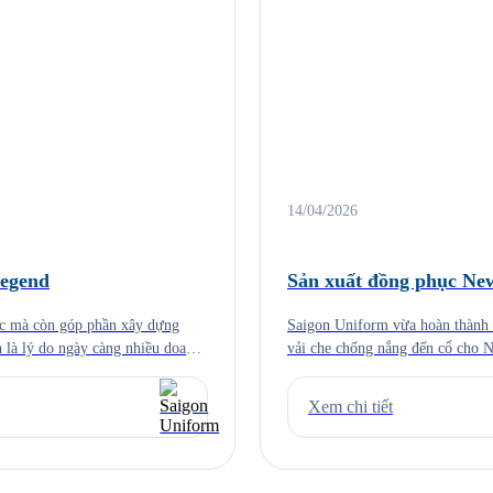
14/04/2026
egend
Sản xuất đồng phục Ne
ệc mà còn góp phần xây dựng
Saigon Uniform vừa hoàn thành b
 là lý do ngày càng nhiều doanh
vải che chống nắng đến cổ cho 
lập từ năm 1906 tại Boston, một
Xem chi tiết