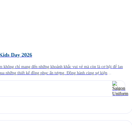
Kids Day 2026
em không chỉ mang đến những khoảnh khắc vui vẻ mà còn là cơ hội để lan
qua những thiết kế đồng phục ấn tượng. Đồng hành cùng sự kiện
gon Uniform tự hào mang đến giải pháp tư […]