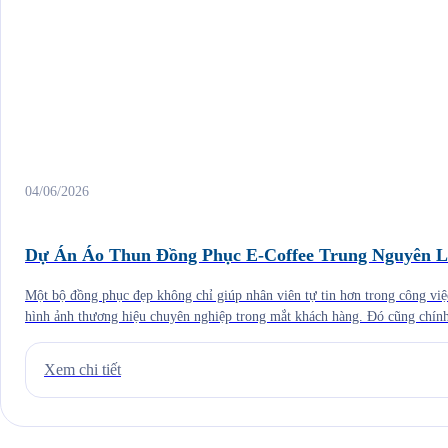
04/06/2026
Dự Án Áo Thun Đồng Phục E-Coffee Trung Nguyên L
Một bộ đồng phục đẹp không chỉ giúp nhân viên tự tin hơn trong công vi
hình ảnh thương hiệu chuyên nghiệp trong mắt khách hàng. Đó cũng chính
nghiệp đầu tư bài bản vào việc may áo thun đồng phục như […]
Xem chi tiết