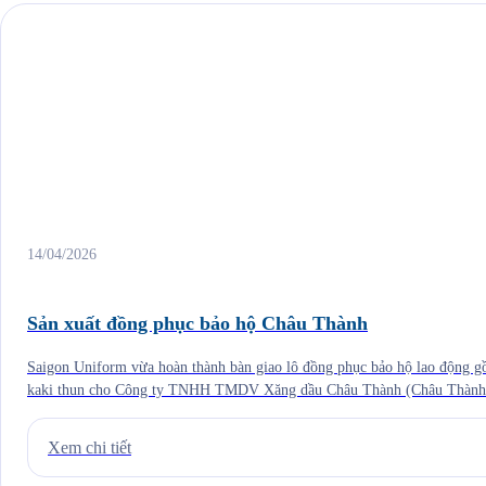
14/04/2026
Sản xuất đồng phục bảo hộ Châu Thành
Saigon Uniform vừa hoàn thành bàn giao lô đồng phục bảo hộ lao động gồ
kaki thun cho Công ty TNHH TMDV Xăng dầu Châu Thành (Châu Thành 
thương nhân phân phối xăng dầu lớn tại khu vực phía Nam với hệ thống 
Xem chi tiết