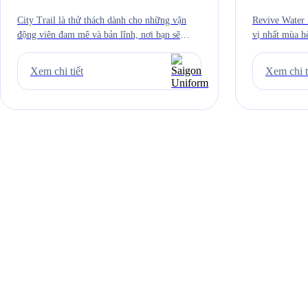
Chi City Trail 2024
City Trail là thử thách dành cho những vận
Revive Water 
động viên đam mê và bản lĩnh, nơi bạn sẽ
vị nhất mùa h
được chinh phục nhiều loại địa hình khác
động viên. Sự 
nhau, từ đường bằng phẳng đến những cung
The Metropol
Xem chi tiết
Xem chi t
đường mòn đầy thử thách. Trải nghiệm này
Fun – Max Co
đòi hỏi sự bền bỉ, linh hoạt và khả năng thích
mới, hứa hẹn 
ứng […]