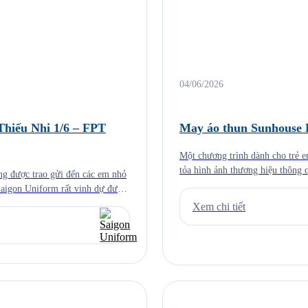
04/06/2026
hiếu Nhi 1/6 – FPT
May áo thun Sunhouse 
Một chương trình dành cho trẻ 
tỏa hình ảnh thương hiệu thông 
ng được trao gửi đến các em nhỏ
SUNHOUSE KIDS DAY 2026, Sai
Saigon Uniform rất vinh dự được
Xem chi tiết