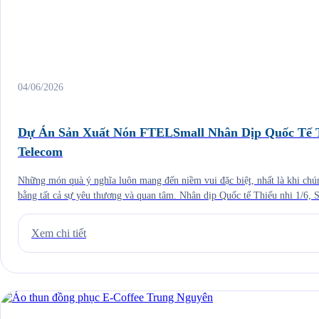
04/06/2026
Dự Án Sản Xuất Nón FTELSmall Nhân Dịp Quốc Tế T
Telecom
Những món quà ý nghĩa luôn mang đến niềm vui đặc biệt, nhất là khi chú
bằng tất cả sự yêu thương và quan tâm. Nhân dịp Quốc tế Thiếu nhi 1/6, 
đồng hành cùng FPT Telecom trong dự án sản xuất […]
Xem chi tiết