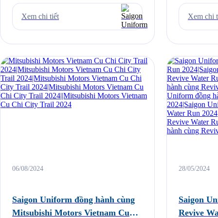
65/35 4 chiều Màu sắc: xanh đen Logo thêu 3
4AM RUNNERS
vị trí Feedback thực tế từ khách hàng
bình ngay tro
Xem chi tiết
Xem chi t
Saigon Uniform – Công ty may đồng phục uy
Phòng. Chất 
tín, chất lượng […]
mạnh mà Sơn 
đến cho anh c
06/08/2024
28/05/2024
Saigon Uniform đồng hành cùng
Saigon Uni
Mitsubishi Motors Vietnam Cu
Revive Wa