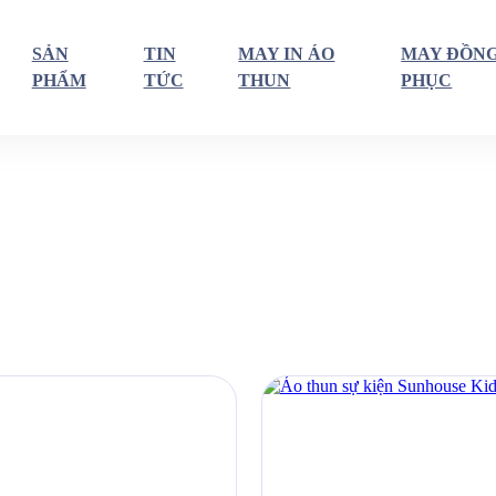
SẢN
TIN
MAY IN ÁO
MAY ĐỒN
PHẨM
TỨC
THUN
PHỤC