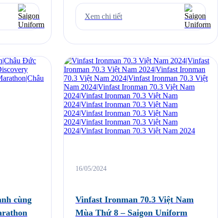
 nằm trong
chúng tôi được thiết kế với công nghệ tiên
y lễ lớn của
tiến, chất liệu thoáng mát, co giãn tốt và thấm
Xem chi tiết
: 420 năm
hút mồ hôi hiệu quả, giúp các vận động viên
 năm Ngày
luôn cảm thấy thoải mái và tự tin […]
[…]
16/05/2024
̀nh cùng
Vinfast Ironman 70.3 Việt Nam
arathon
Mùa Thứ 8 – Saigon Uniform