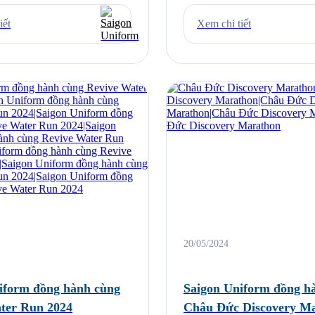
, trên cung đường xanh, yên
và Bolt Event phối hợp tổ chức,
ng lòng thành phố cảng Hải
chuỗi hoạt động kỷ niệm các ngà
iết
Xem chi tiết
lượng & vươn tầm là 2 điểm nhấn
tỉnh Quảng Bình năm 2024, như
Đào Trail Marathon sẽ mang
hình thành tỉnh Quảng Bình, 75
hị vào ngày 28/07/2024. […]
Quảng Bình quật khởi, 35 năm 
20/05/2024
form đồng hành cùng
Saigon Uniform đồng ha
ter Run 2024
Châu Đức Discovery M