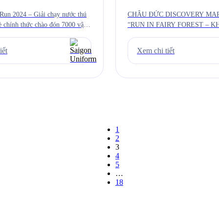
Run 2024 – Giải chạy nước thú
CHÂU ĐỨC DISCOVERY MA
è chính thức chào đón 7000 vận
“RUN IN FAIRY FOREST – 
kiện diễn ra vào ngày 25.05 tại
CÁNH RỪNG THẦN TIÊN” Rừn
e Thủ Thiêm. Với chủ đề “Max
sinh Suối Rao tọa lạc tại huyện 
iết
Xem chi tiết
ol”, mùa 3 với 5 CẢI TIẾN
BRVT. Với nền địa hình cao, nhi
sẽ mang đến những trải […]
năm mát mẻ, hay có sương mù v
nơi đây ví von như “Đà Lạt thu
1
2
3
4
5
…
18