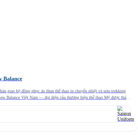
w Balance
àn giao bộ đồng phục áo thun thể thao in chuyển nhiệt và nón trekking
New Balance Việt Nam — đại diện của thương hiệu thể thao Mỹ được thành
 trong những thương hiệu thể thao […]