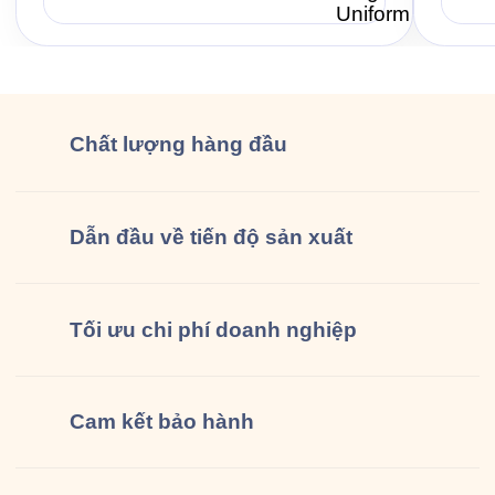
khi mùa bánh Trung Thu về, Hỷ Lâm Môn
Quy tr
lại cùng Saigon Uniform chuẩn bị một bộ
Jama 6
đồng phục […]
Chất lượng
hàng đầu
Dẫn đầu về tiến độ sản xuất
Tối ưu chi phí doanh nghiệp
Cam kết
bảo hành