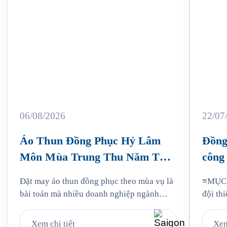
06/08/2026
22/07
Áo Thun Đồng Phục Hỷ Lâm
Đồng
Môn Mùa Trung Thu Năm Thứ
công 
3
Jam
Đặt may áo thun đồng phục theo mùa vụ là
≡MỤC L
bài toán mà nhiều doanh nghiệp ngành
đội thi
bánh kẹo gặp phải mỗi năm, và Hỷ Lâm
liệu: v
Môn cũng vậy. Cứ đến hẹn lại lên, mỗi năm
mẫu Ja
Xem chi tiết
Xem