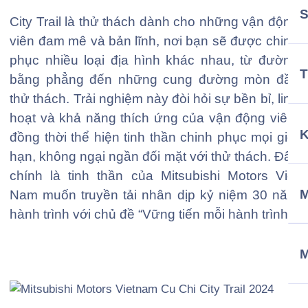
City Trail là thử thách dành cho những vận động
viên đam mê và bản lĩnh, nơi bạn sẽ được chinh
phục nhiều loại địa hình khác nhau, từ đường
T
bằng phẳng đến những cung đường mòn đầy
thử thách. Trải nghiệm này đòi hỏi sự bền bỉ, linh
hoạt và khả năng thích ứng của vận động viên,
đồng thời thể hiện tinh thần chinh phục mọi giới
hạn, không ngại ngần đối mặt với thử thách. Đây
chính là tinh thần của Mitsubishi Motors Việt
M
Nam muốn truyền tải nhân dịp kỷ niệm 30 năm
hành trình với chủ đề “Vững tiến mỗi hành trình”.